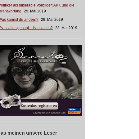
Politiker als miserable Vorbilder: AKK und die
erantwortung
29. Mai 2019
Was kannst du ändern?
29. Mai 2019
s ist alles gesagt – ist es alles?
28. Mai 2019
as meinen unsere Leser