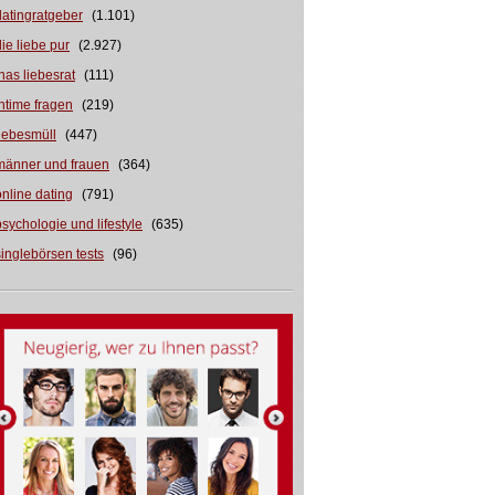
datingratgeber
(1.101)
die liebe pur
(2.927)
inas liebesrat
(111)
intime fragen
(219)
liebesmüll
(447)
männer und frauen
(364)
online dating
(791)
psychologie und lifestyle
(635)
singlebörsen tests
(96)