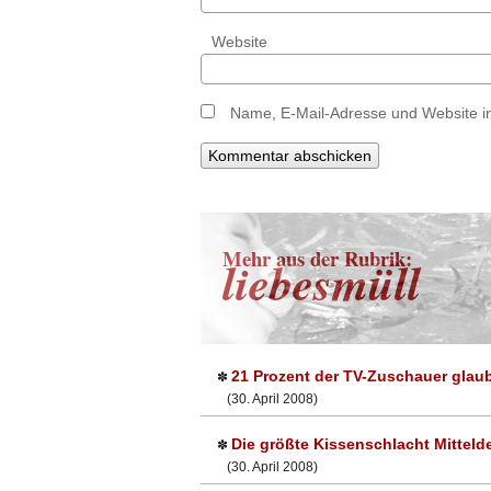
Website
Name, E-Mail-Adresse und Website i
Mehr aus der Rubrik:
liebesmüll
21 Prozent der TV-Zuschauer glau
✽
(30. April 2008)
Die größte Kissenschlacht Mittel
✽
(30. April 2008)