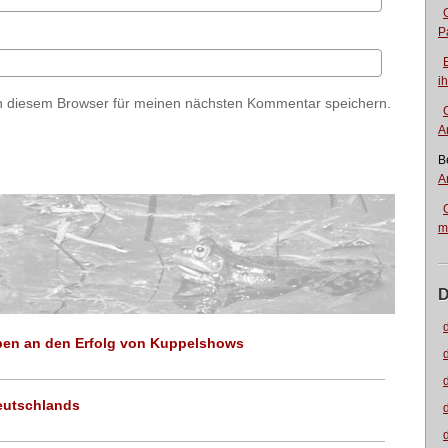
P
i
n diesem Browser für meinen nächsten Kommentar speichern.
A
B
A
m
D
ben an den Erfolg von Kuppelshows
deutschlands