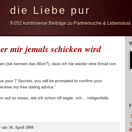
die Liebe pur
9.052 kontroverse Beiträge zu Partnersuche & Lebenslust
W
 er mir jemals schicken wird
en (sie kennen das Wort?), dass ich nie wieder eine Email von
ve your 7 Secrets, you will be prompted to confirm your
receive my free dating advice.“
nn auf so etwas, wie ich schon oft sagte, sch… nötigenfalls
F
am 30. April 2008
e
d