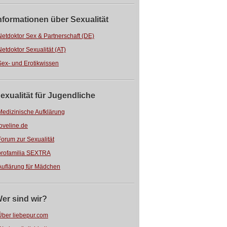
nformationen über Sexualität
Netdoktor Sex & Partnerschaft (DE)
Netdoktor Sexualität (AT)
Sex- und Erotikwissen
exualität für Jugendliche
Medizinische Aufklärung
loveline.de
Forum zur Sexualität
profamilia SEXTRA
Auflärung für Mädchen
er sind wir?
Über liebepur.com