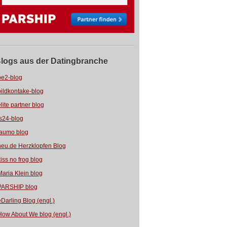
logs aus der Datingbranche
be2-blog
bildkontake-blog
elite partner blog
fs24-blog
jaumo blog
neu.de Herzklopfen Blog
kiss no frog blog
Maria Klein blog
PARSHIP blog
eDarling Blog (engl.)
How About We blog (engl.)