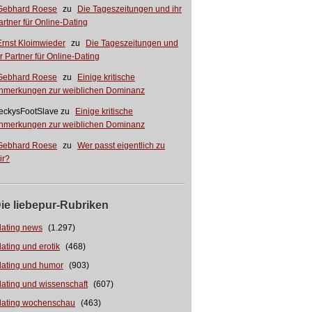
Gebhard Roese
zu
Die Tageszeitungen und ihr
artner für Online-Dating
Ernst Kloimwieder
zu
Die Tageszeitungen und
hr Partner für Online-Dating
Gebhard Roese
zu
Einige kritische
nmerkungen zur weiblichen Dominanz
eckysFootSlave
zu
Einige kritische
nmerkungen zur weiblichen Dominanz
Gebhard Roese
zu
Wer passt eigentlich zu
ir?
ie liebepur-Rubriken
dating news
(1.297)
dating und erotik
(468)
dating und humor
(903)
dating und wissenschaft
(607)
dating wochenschau
(463)