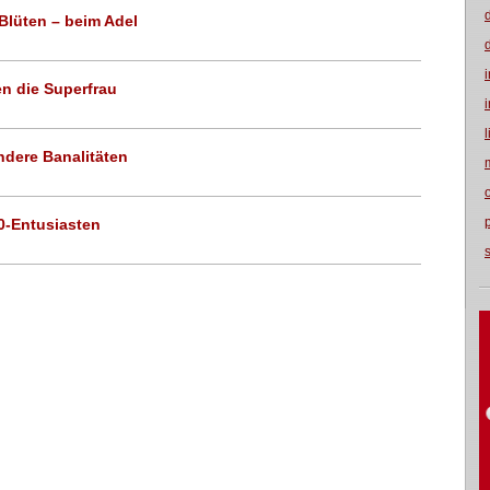
 Blüten – beim Adel
en die Superfrau
andere Banalitäten
0-Entusiasten