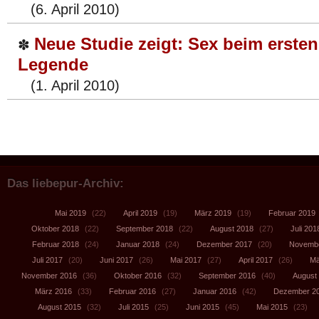
(6. April 2010)
Neue Studie zeigt: Sex beim ersten 
✽
Legende
(1. April 2010)
Das liebepur-Archiv:
Mai 2019
(22)
April 2019
(19)
März 2019
(19)
Februar 2019
Oktober 2018
(22)
September 2018
(22)
August 2018
(27)
Juli 201
Februar 2018
(24)
Januar 2018
(24)
Dezember 2017
(20)
Novembe
Juli 2017
(20)
Juni 2017
(26)
Mai 2017
(27)
April 2017
(26)
Mä
November 2016
(36)
Oktober 2016
(32)
September 2016
(40)
August
März 2016
(33)
Februar 2016
(27)
Januar 2016
(42)
Dezember 2
August 2015
(32)
Juli 2015
(25)
Juni 2015
(45)
Mai 2015
(23)