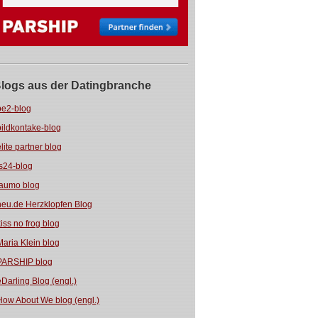
logs aus der Datingbranche
be2-blog
bildkontake-blog
elite partner blog
fs24-blog
jaumo blog
neu.de Herzklopfen Blog
kiss no frog blog
Maria Klein blog
PARSHIP blog
eDarling Blog (engl.)
How About We blog (engl.)