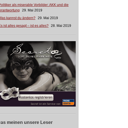
Politiker als miserable Vorbilder: AKK und die
erantwortung
29. Mai 2019
Was kannst du ändern?
29. Mai 2019
s ist alles gesagt – ist es alles?
28. Mai 2019
as meinen unsere Leser