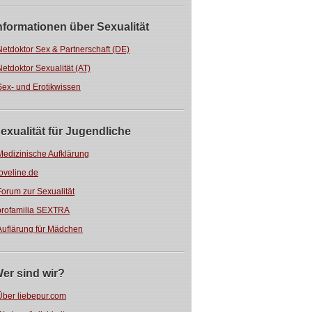
nformationen über Sexualität
Netdoktor Sex & Partnerschaft (DE)
Netdoktor Sexualität (AT)
Sex- und Erotikwissen
exualität für Jugendliche
Medizinische Aufklärung
loveline.de
Forum zur Sexualität
profamilia SEXTRA
Auflärung für Mädchen
er sind wir?
Über liebepur.com