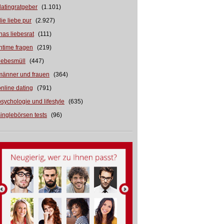
datingratgeber
(1.101)
die liebe pur
(2.927)
inas liebesrat
(111)
intime fragen
(219)
liebesmüll
(447)
männer und frauen
(364)
online dating
(791)
psychologie und lifestyle
(635)
singlebörsen tests
(96)