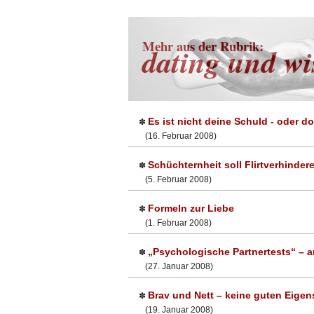
Mehr aus der Rubrik:
dating und wi
Es ist nicht deine Schuld - oder d
✽
(16. Februar 2008)
Schüchternheit soll Flirtverhinder
✽
(5. Februar 2008)
Formeln zur Liebe
✽
(1. Februar 2008)
„Psychologische Partnertests“ – a
✽
(27. Januar 2008)
Brav und Nett – keine guten Eige
✽
(19. Januar 2008)