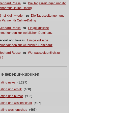
Gebhard Roese
zu
Die Tageszeitungen und ihr
artner für Online-Dating
Ernst Kloimwieder
zu
Die Tageszeitungen und
hr Partner für Online-Dating
Gebhard Roese
zu
Einige kritische
nmerkungen zur weiblichen Dominanz
eckysFootSlave
zu
Einige kritische
nmerkungen zur weiblichen Dominanz
Gebhard Roese
zu
Wer passt eigentlich zu
ir?
ie liebepur-Rubriken
dating news
(1.297)
dating und erotik
(468)
dating und humor
(903)
dating und wissenschaft
(607)
dating wochenschau
(463)