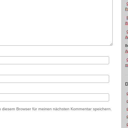
P
i
A
B
A
m
D
n diesem Browser für meinen nächsten Kommentar speichern.