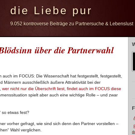
die Liebe pur
9.052 kontroverse Beiträge zu Partnersuche & Lebenslust
W
Blödsinn über die Partnerwahl
auch im FOCUS: Die Wissenschaft hat festgestellt, festgestellt,
d Männern ausschließlich äußere Attraktivität bei der
h,
wer nicht nur die Überschrift liest, findet auch im FOCUS diese
menssituation spielt aber auch eine wichtige Rolle – und zwar
F
“ so etwas fest?
r vorher gefragt, wie sind sich denn den Partner vorstellen –
ichen“ Wahl verglichen.
d