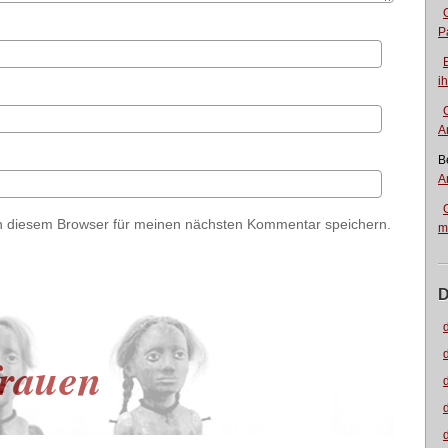
P
i
A
B
A
n diesem Browser für meinen nächsten Kommentar speichern.
m
D
rauen