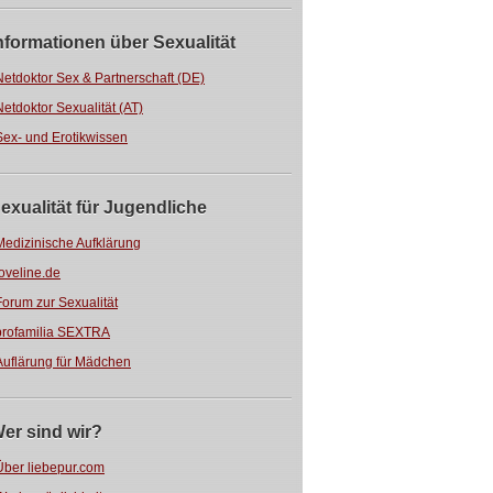
nformationen über Sexualität
Netdoktor Sex & Partnerschaft (DE)
Netdoktor Sexualität (AT)
Sex- und Erotikwissen
exualität für Jugendliche
Medizinische Aufklärung
loveline.de
Forum zur Sexualität
profamilia SEXTRA
Auflärung für Mädchen
er sind wir?
Über liebepur.com