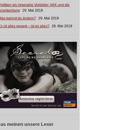
Politiker als miserable Vorbilder: AKK und die
erantwortung
29. Mai 2019
Was kannst du ändern?
29. Mai 2019
s ist alles gesagt – ist es alles?
28. Mai 2019
as meinen unsere Leser