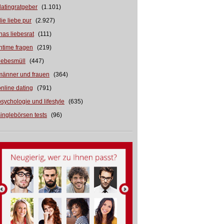
datingratgeber
(1.101)
die liebe pur
(2.927)
inas liebesrat
(111)
intime fragen
(219)
liebesmüll
(447)
männer und frauen
(364)
online dating
(791)
psychologie und lifestyle
(635)
singlebörsen tests
(96)