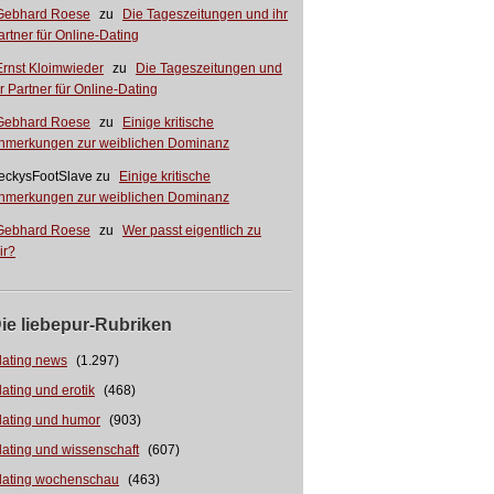
Gebhard Roese
zu
Die Tageszeitungen und ihr
artner für Online-Dating
Ernst Kloimwieder
zu
Die Tageszeitungen und
hr Partner für Online-Dating
Gebhard Roese
zu
Einige kritische
nmerkungen zur weiblichen Dominanz
eckysFootSlave
zu
Einige kritische
nmerkungen zur weiblichen Dominanz
Gebhard Roese
zu
Wer passt eigentlich zu
ir?
ie liebepur-Rubriken
dating news
(1.297)
dating und erotik
(468)
dating und humor
(903)
dating und wissenschaft
(607)
dating wochenschau
(463)