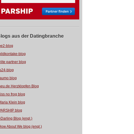
logs aus der Datingbranche
be2-blog
bildkontake-blog
elite partner blog
fs24-blog
jaumo blog
neu.de Herzklopfen Blog
kiss no frog blog
Maria Klein blog
PARSHIP blog
eDarling Blog (engl.)
How About We blog (engl.)