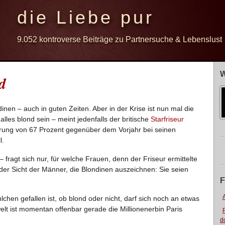
die Liebe pur
9.052 kontroverse Beiträge zu Partnersuche & Lebenslust
W
d
en – auch in guten Zeiten. Aber in der Krise ist nun mal die
lles blond sein – meint jedenfalls der britische
Starfriseur
gerung von 67 Prozent gegenüber dem Vorjahr bei seinen
l.
– fragt sich nur, für welche Frauen, denn der Friseur ermittelte
 der Sicht der Männer, die Blondinen auszeichnen: Sie seien
F
chen gefallen ist, ob blond oder nicht, darf sich noch an etwas
elt ist momentan offenbar gerade die Millionenerbin Paris
d