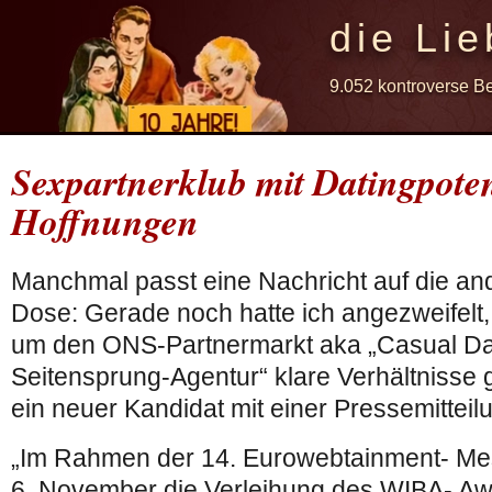
die Lie
9.052 kontroverse B
Sexpartnerklub mit Datingpoten
Hoffnungen
Manchmal passt eine Nachricht auf die and
Dose: Gerade noch hatte ich angezweifelt
um den ONS-Partnermarkt aka „Casual Da
Seitensprung-Agentur“ klare Verhältnisse g
ein neuer Kandidat mit einer Pressemitteil
„Im Rahmen der 14. Eurowebtainment- Mes
6. November die Verleihung des WIBA- Awar