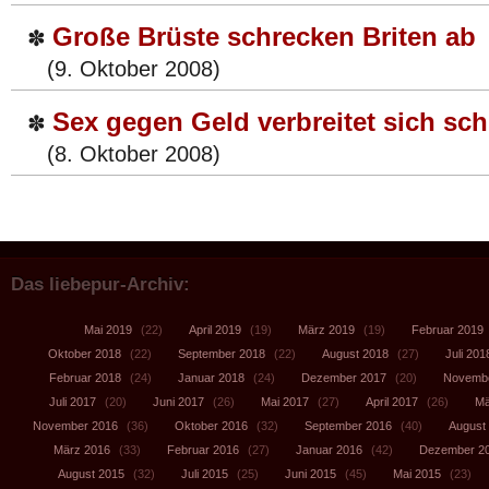
Große Brüste schrecken Briten ab
✽
(9. Oktober 2008)
Sex gegen Geld verbreitet sich sch
✽
(8. Oktober 2008)
Das liebepur-Archiv:
Mai 2019
(22)
April 2019
(19)
März 2019
(19)
Februar 2019
Oktober 2018
(22)
September 2018
(22)
August 2018
(27)
Juli 201
Februar 2018
(24)
Januar 2018
(24)
Dezember 2017
(20)
Novembe
Juli 2017
(20)
Juni 2017
(26)
Mai 2017
(27)
April 2017
(26)
Mä
November 2016
(36)
Oktober 2016
(32)
September 2016
(40)
August
März 2016
(33)
Februar 2016
(27)
Januar 2016
(42)
Dezember 2
August 2015
(32)
Juli 2015
(25)
Juni 2015
(45)
Mai 2015
(23)