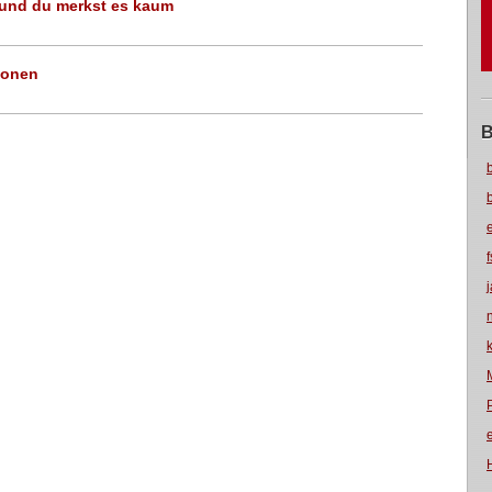
 - und du merkst es kaum
konen
B