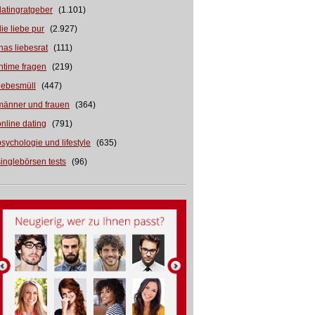
datingratgeber
(1.101)
die liebe pur
(2.927)
inas liebesrat
(111)
intime fragen
(219)
liebesmüll
(447)
männer und frauen
(364)
online dating
(791)
psychologie und lifestyle
(635)
singlebörsen tests
(96)