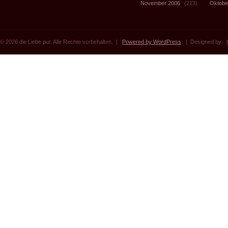
November 2006
(213)
Oktobe
© 2026 die Liebe pur. Alle Rechte vorbehalten. |
Powered by WordPress
| Designed by