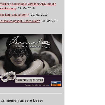
Politiker als miserable Vorbilder: AKK und die
erantwortung
29. Mai 2019
Was kannst du ändern?
29. Mai 2019
s ist alles gesagt – ist es alles?
28. Mai 2019
as meinen unsere Leser