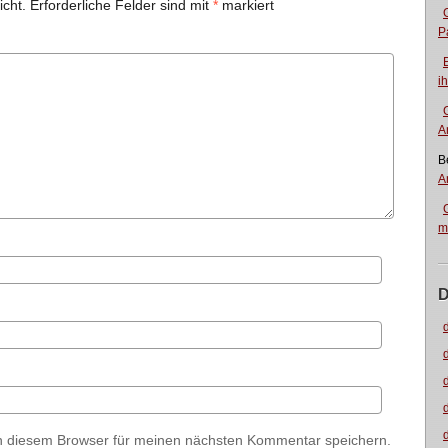
icht.
Erforderliche Felder sind mit
*
markiert
P
i
A
B
A
m
D
n diesem Browser für meinen nächsten Kommentar speichern.