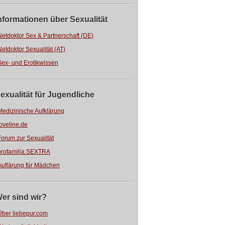
nformationen über Sexualität
Netdoktor Sex & Partnerschaft (DE)
Netdoktor Sexualität (AT)
Sex- und Erotikwissen
exualität für Jugendliche
Medizinische Aufklärung
loveline.de
Forum zur Sexualität
profamilia SEXTRA
Auflärung für Mädchen
er sind wir?
Über liebepur.com