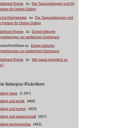
Gebhard Roese
zu
Die Tageszeitungen und ihr
artner für Online-Dating
Ernst Kloimwieder
zu
Die Tageszeitungen und
hr Partner für Online-Dating
Gebhard Roese
zu
Einige kritische
nmerkungen zur weiblichen Dominanz
eckysFootSlave
zu
Einige kritische
nmerkungen zur weiblichen Dominanz
Gebhard Roese
zu
Wer passt eigentlich zu
ir?
ie liebepur-Rubriken
dating news
(1.297)
dating und erotik
(468)
dating und humor
(903)
dating und wissenschaft
(607)
dating wochenschau
(463)