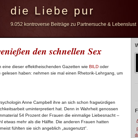
die Liebe pur
9.052 kontroverse Beiträge zu Partnersuche & Lebenslust
W
enießen den schnellen Sex
en eine dieser effektheischenden Gazetten wie
BILD
oder
 gelesen haben: nehmen sie mal einen Rhetorik-Lehrgang, um
Psychologin Anne Campbell ihre an sich schon fragwürdigen
ichkeitsarbeit uminterpretiert hat. Denn in Wahrheit genossen
F
material 54 Prozent der Frauen die einmalige Liebesnacht –
l etwas mehr als die Hälfte. Die anderen Frauen hatten
eist fühlten sie sich angeblich „ausgenutzt“.
d