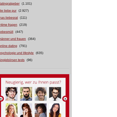
datingratgeber
(1.101)
die liebe pur
(2.927)
inas liebesrat
(111)
intime fragen
(219)
liebesmüll
(447)
männer und frauen
(364)
online dating
(791)
psychologie und lifestyle
(635)
singlebörsen tests
(96)