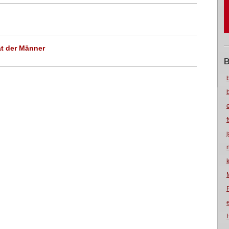
ät der Männer
B