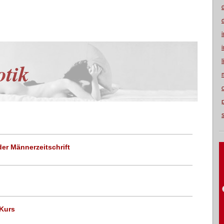
otik
er Männerzeitschrift
 Kurs