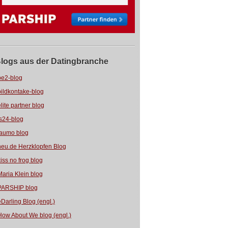
logs aus der Datingbranche
be2-blog
bildkontake-blog
elite partner blog
fs24-blog
jaumo blog
neu.de Herzklopfen Blog
kiss no frog blog
Maria Klein blog
PARSHIP blog
eDarling Blog (engl.)
How About We blog (engl.)