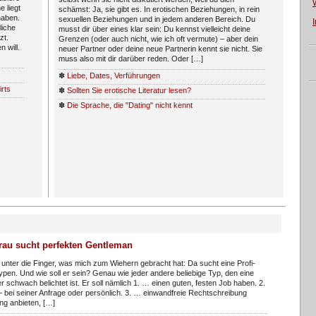
e liegt
schämst: Ja, sie gibt es. In erotischen Beziehungen, in rein
haben.
sexuellen Beziehungen und in jedem anderen Bereich. Du
liche
musst dir über eines klar sein: Du kennst vielleicht deine
zt.
Grenzen (oder auch nicht, wie ich oft vermute) – aber dein
 will.
neuer Partner oder deine neue Partnerin kennt sie nicht. Sie
muss also mit dir darüber reden. Oder […]
✽
Liebe, Dates, Verführungen
irts
✽
Sollten Sie erotische Literatur lesen?
✽
Die Sprache, die "Dating" nicht kennt
rau sucht perfekten Gentleman
unter die Finger, was mich zum Wiehern gebracht hat: Da sucht eine Profi-
 Typen. Und wie soll er sein? Genau wie jeder andere beliebige Typ, den eine
 schwach belichtet ist. Er soll nämlich 1. … einen guten, festen Job haben. 2.
– bei seiner Anfrage oder persönlich. 3. … einwandfreie Rechtschreibung
ng anbieten, […]