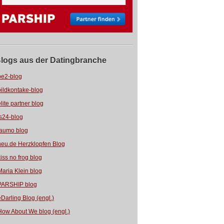
logs aus der Datingbranche
be2-blog
bildkontake-blog
elite partner blog
fs24-blog
jaumo blog
neu.de Herzklopfen Blog
kiss no frog blog
Maria Klein blog
PARSHIP blog
eDarling Blog (engl.)
How About We blog (engl.)