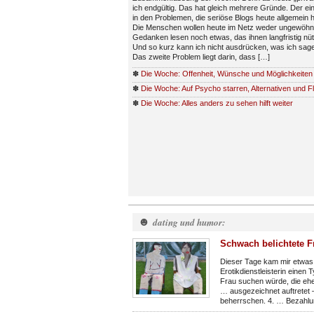
ich endgültig. Das hat gleich mehrere Gründe. Der ein
in den Problemen, die seriöse Blogs heute allgemein 
Die Menschen wollen heute im Netz weder ungewöhn
Gedanken lesen noch etwas, das ihnen langfristig nüt
Und so kurz kann ich nicht ausdrücken, was ich sagen
Das zweite Problem liegt darin, dass […]
✽
Die Woche: Offenheit, Wünsche und Möglichkeiten
✽
Die Woche: Auf Psycho starren, Alternativen und Fl
✽
Die Woche: Alles anders zu sehen hilft weiter
☻
dating und humor:
Schwach belichtete F
Dieser Tage kam mir etwas 
Erotikdienstleisterin einen
Frau suchen würde, die eher
… ausgezeichnet auftretet 
beherrschen. 4. … Bezahlu