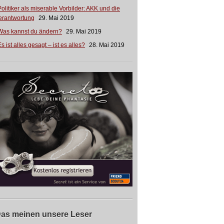
Politiker als miserable Vorbilder: AKK und die
erantwortung
29. Mai 2019
Was kannst du ändern?
29. Mai 2019
s ist alles gesagt – ist es alles?
28. Mai 2019
as meinen unsere Leser