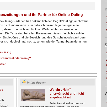
I
eszeitungen und ihr Partner für Online-Dating
ne-Dating-Radar enthält bekanntlich den Begriff “Dating”, auch wenn
ort nicht leiden kann. Nun habe ich dieser Tage häufiger eine
ft gelesen, die mich verblüfft hat: Weihnachten zu zweit unterm
m Die Texte sind bei allen Presserzeugnissen gleich, bis auf den
 Singlebörse und die Bezeichnung des Gutscheincodes, mit dem
 es sich doch einmal nachzusehen, wie der Tannenbaum denn nun
S
ne-Dating
Prozent viel oder wenig?
filen
intime fragen:
be
Wo ein „Nein“
unerwünscht und nicht
W
angebracht ist
 31.
e
Jeder hat seine Grenzen, und
isiere“
selbst wenn sie nicht diskutiert werden, weil du dich