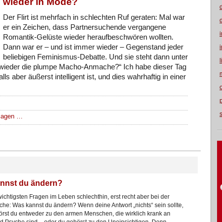
wieder in Mode?
Der Flirt ist mehrfach in schlechten Ruf geraten: Mal war
er ein Zeichen, dass Partnersuchende vergangene
Romantik-Gelüste wieder heraufbeschwören wollten.
Dann war er – und ist immer wieder – Gegenstand jeder
beliebigen Feminismus-Debatte. Und sie steht dann unter
 wieder die plumpe Macho-Anmache?“ Ich habe dieser Tag
lls aber äußerst intelligent ist, und dies wahrhaftig in einer
hlagen …
nnst du ändern?
wichtigsten Fragen im Leben schlechthin, erst recht aber bei der
che: Was kannst du ändern? Wenn deine Antwort „nichts“ sein sollte,
rst du entweder zu den armen Menschen, die wirklich krank an