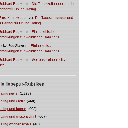
Gebhard Roese
zu
Die Tageszeitungen und ihr
artner für Online-Dating
Ernst Kloimwieder
zu
Die Tageszeitungen und
hr Partner für Online-Dating
Gebhard Roese
zu
Einige kritische
nmerkungen zur weiblichen Dominanz
eckysFootSlave
zu
Einige kritische
nmerkungen zur weiblichen Dominanz
Gebhard Roese
zu
Wer passt eigentlich zu
ir?
ie liebepur-Rubriken
dating news
(1.297)
dating und erotik
(468)
dating und humor
(903)
dating und wissenschaft
(607)
dating wochenschau
(463)