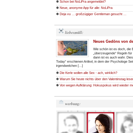
✽
Schon bei NoLiPra angemeldet?
✽
Neue, anonyme App für alle: NoLiPra
✽
Deja vu … großzügiger Gentleman gesucht …
liebesmüll:
Neues Gedöns von de
Wie schön ist es doch, die
„überzeugende“ Regeln für 
dann ist es auch wahr. Die
Today“ erschienen Artikel, in dem der Psychologe Se
irgendwelchen […]
✽
Die Kerle wollen alle Sex - ach, wirklich?
✽
Warum Sie heute nichts über den Valentinstag lese
✽
Von wegen Aufklärung: Hokuspokus wird wieder m
werbung: