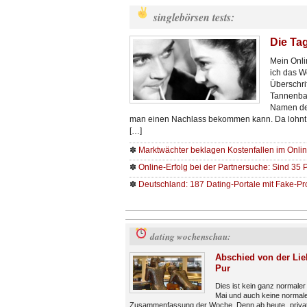
singlebörsen tests:
Die Tag
Mein Onli
ich das W
Überschri
Tannenbau
Namen der
man einen Nachlass bekommen kann. Da lohnt
[…]
✽
Marktwächter beklagen Kostenfallen im Onli
✽
Online-Erfolg bei der Partnersuche: Sind 35 
✽
Deutschland: 187 Dating-Portale mit Fake-Pro
dating wochenschau:
Abschied von der Lie
Pur
Dies ist kein ganz normaler
Mai und auch keine normal
Zusammenfassung der Woche. Denn ab heute „privat