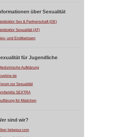
nformationen über Sexualität
Netdoktor Sex & Partnerschaft (DE)
Netdoktor Sexualität (AT)
Sex- und Erotikwissen
exualität für Jugendliche
Medizinische Aufklärung
loveline.de
Forum zur Sexualität
profamilia SEXTRA
Auflärung für Mädchen
er sind wir?
Über liebepur.com