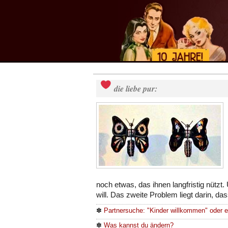
die liebe pur:
noch etwas, das ihnen langfristig nützt
will. Das zweite Problem liegt darin, da
✽
Partnersuche: "Kinder willkommen" oder 
✽
Was kannst du ändern?