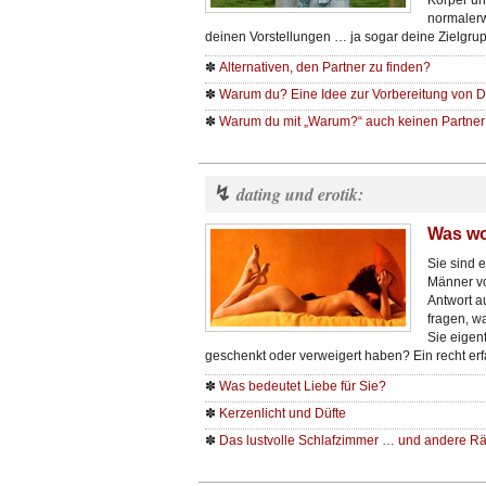
Körper un
normalerw
deinen Vorstellungen … ja sogar deine Zielgrup
✽
Alternativen, den Partner zu finden?
✽
Warum du? Eine Idee zur Vorbereitung von D
✽
Warum du mit „Warum?“ auch keinen Partner 
↯
dating und erotik:
Was wo
Sie sind 
Männer vo
Antwort au
fragen, w
Sie eigent
geschenkt oder verweigert haben? Ein recht er
✽
Was bedeutet Liebe für Sie?
✽
Kerzenlicht und Düfte
✽
Das lustvolle Schlafzimmer … und andere 