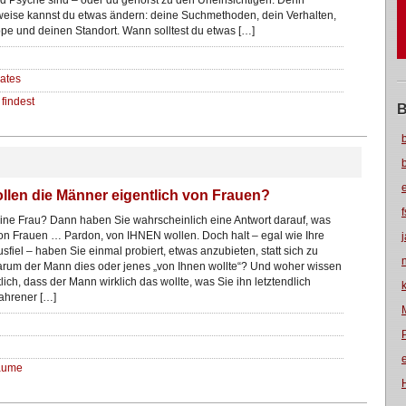
d Psyche sind – oder du gehörst zu den Uneinsichtigen. Denn
eise kannst du etwas ändern: deine Suchmethoden, dein Verhalten,
pe und deinen Standort. Wann solltest du etwas […]
ates
findest
B
llen die Männer eigentlich von Frauen?
eine Frau? Dann haben Sie wahrscheinlich eine Antwort darauf, was
n Frauen … Pardon, von IHNEN wollen. Doch halt – egal wie Ihre
sfiel – haben Sie einmal probiert, etwas anzubieten, statt sich zu
arum der Mann dies oder jenes „von Ihnen wollte“? Und woher wissen
lich, dass der Mann wirklich das wollte, was Sie ihn letztendlich
fahrener […]
Räume