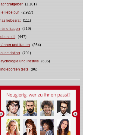
datingratgeber
(1.101)
die liebe pur
(2.927)
inas liebesrat
(111)
intime fragen
(219)
liebesmüll
(447)
männer und frauen
(364)
online dating
(791)
psychologie und lifestyle
(635)
singlebörsen tests
(96)