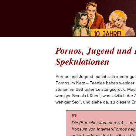
Pornos, Jugend und F
Spekulationen
Pornos und Jugend macht sich immer gut in
Pornos im Netz – Teenies haben weniger S
stehen im Bett unter Leistungsdruck, Mädc
weniger Sex als früher“, was letztlich 
weniger Sex“, und siehe da, zu diesem E
Die (
Forscher kommen zu
) … dem
Konsum von Internet-Pornos neg
unter Leistungsdruck, während j