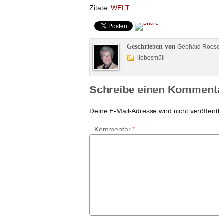
Zitate:
WELT
Geschrieben von
Gebhard Roes
liebesmüll
Schreibe einen Komment
Deine E-Mail-Adresse wird nicht veröffentl
Kommentar
*