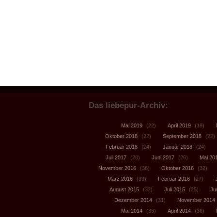
Das liebepur-Archiv:
Mai 2019
(22)
April 2019
(19)
Oktober 2018
(22)
September 2018
(22)
Februar 2018
(24)
Januar 2018
(24)
Juli 2017
(20)
Juni 2017
(26)
Mai 20
November 2016
(36)
Oktober 2016
(32)
März 2016
(33)
Februar 2016
(27)
August 2015
(32)
Juli 2015
(25)
Ju
Dezember 2014
(31)
November 2014
Mai 2014
(36)
April 2014
(36)