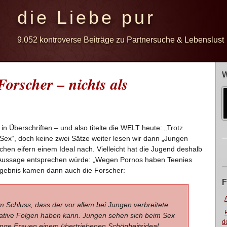
die Liebe pur
9.052 kontroverse Beiträge zu Partnersuche & Lebenslust
W
orscher – nichts als
 Überschriften – und also titelte die WELT heute: „Trotz
ex“, doch keine zwei Sätze weiter lesen wir dann „Jungen
hen eifern einem Ideal nach. Vielleicht hat die Jugend deshalb
der Aussage entsprechen würde: „Wegen Pornos haben Teenies
rgebnis kamen dann auch die Forscher:
F
 Schluss, dass der vor allem bei Jungen verbreitete
ative Folgen haben kann. Jungen sehen sich beim Sex
d
unge Frauen einem übertriebenen Schönheitsideal