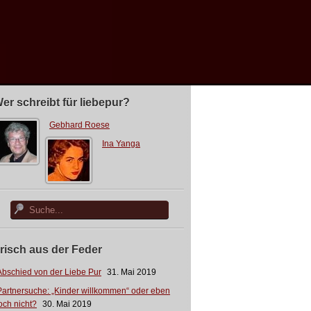
er schreibt für liebepur?
Gebhard Roese
Ina Yanga
risch aus der Feder
Abschied von der Liebe Pur
31. Mai 2019
Partnersuche: „Kinder willkommen“ oder eben
och nicht?
30. Mai 2019