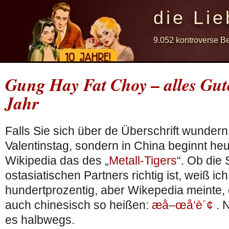
die Lie
9.052 kontroverse B
Gung Hay Fat Choy – alles Gu
Jahr
Falls Sie sich über de Überschrift wundern:
Valentinstag, sondern in China beginnt heu
Wikipedia das des „
Metall-Tigers
“. Ob die
ostasiatischen Partners richtig ist, weiß ich
hundertprozentig, aber Wikepedia meinte
auch chinesisch so heißen:
æ­å–œå‘è´¢
. N
es halbwegs.