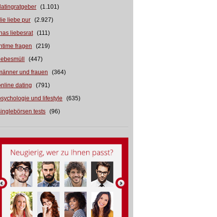
datingratgeber
(1.101)
die liebe pur
(2.927)
inas liebesrat
(111)
intime fragen
(219)
liebesmüll
(447)
männer und frauen
(364)
online dating
(791)
psychologie und lifestyle
(635)
singlebörsen tests
(96)