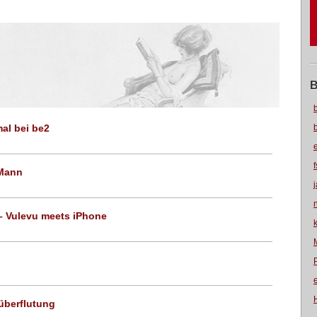
B
al bei be2
 Mann
 – Vulevu meets iPhone
überflutung