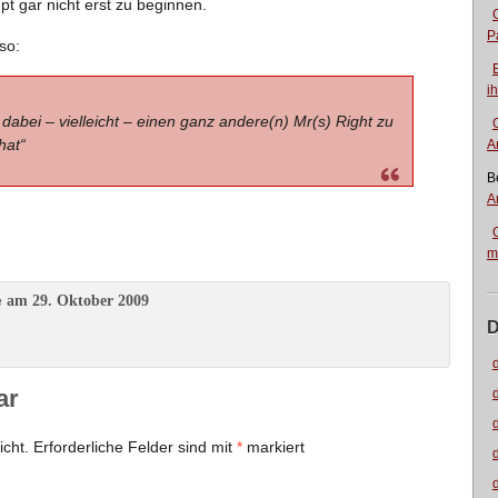
t gar nicht erst zu beginnen.
P
so:
i
dabei – vielleicht – einen ganz andere(n) Mr(s) Right zu
hat“
A
B
A
m
am 29. Oktober 2009
e
D
ar
icht.
Erforderliche Felder sind mit
*
markiert