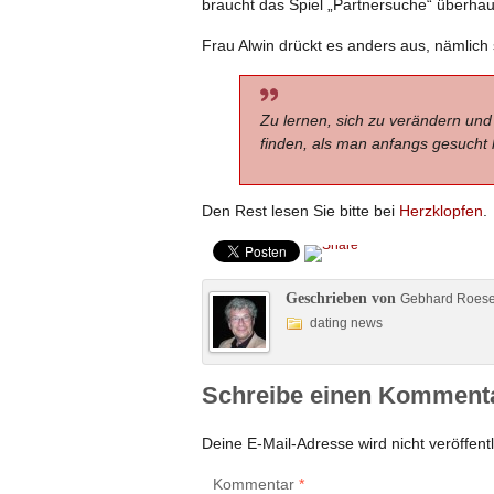
braucht das Spiel „Partnersuche“ überhaup
Frau Alwin drückt es anders aus, nämlich 
Zu lernen, sich zu verändern und 
finden, als man anfangs gesucht 
Den Rest lesen Sie bitte bei
Herzklopfen
.
Geschrieben von
Gebhard Roes
dating news
Schreibe einen Komment
Deine E-Mail-Adresse wird nicht veröffentl
Kommentar
*