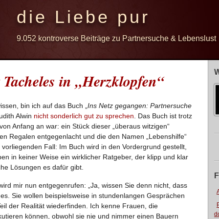
die Liebe pur
9.052 kontroverse Beiträge zu Partnersuche & Lebenslust
W
t Tacheles in „Herzklopfen“
ssen, bin ich auf das Buch „
Ins Netz gegangen: Partnersuche
udith Alwin
nicht sonderlich gut zu sprechen
. Das Buch ist trotz
von Anfang an war: ein Stück dieser „überaus witzigen“
 den Regalen entgegenlacht und die den Namen „Lebenshilfe“
m vorliegenden Fall: Im Buch wird in den Vordergrund gestellt,
en in keiner Weise ein wirklicher Ratgeber, der klipp und klar
che Lösungen es dafür gibt.
F
, wird mir nun entgegenrufen: „Ja, wissen Sie denn nicht, dass
 es. Sie wollen beispielsweise in stundenlangen Gesprächen
l der Realität wiederfinden. Ich kenne Frauen, die
d
skutieren können, obwohl sie nie und nimmer einen Bauern