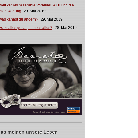
Politiker als miserable Vorbilder: AKK und die
erantwortung
29. Mai 2019
Was kannst du ändern?
29. Mai 2019
s ist alles gesagt – ist es alles?
28. Mai 2019
as meinen unsere Leser