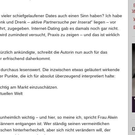
V
n vieler schiefgelaufener Dates auch einen Sinn haben? Ich habe
enk und Drenk –
aktive Partnersuche per Inserat
“ liegen – vor
E
hrt, zugegeben. Internet-Dating gab es damals noch gar nicht.
ird zumindest versucht, Praxis zu zeigen – und das ist wirklich
ürzlich ankündigte, schreibt die Autorin nun auch für das
r erfrischend daherkommt.
h durchaus lesenswert. Die inzwischen etwas geläutert wirkende
r Punkte, die ich für absolut überzeugend interpretiert halte:
ichtig am Markt einzuschätzen.
rtuellen Welt
unheimlich wichtig – und hier, so meine ich, spricht Frau Alwin
ännern entgangen ist: Wer ständig seinen vermeintlichen
D
en hinterherhechelt, aber sich nicht verändern will, der