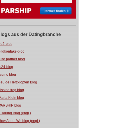
logs aus der Datingbranche
be2-blog
bildkontake-blog
elite partner blog
fs24-blog
jaumo blog
neu.de Herzklopfen Blog
kiss no frog blog
Maria Klein blog
PARSHIP blog
eDarling Blog (engl.)
How About We blog (engl.)