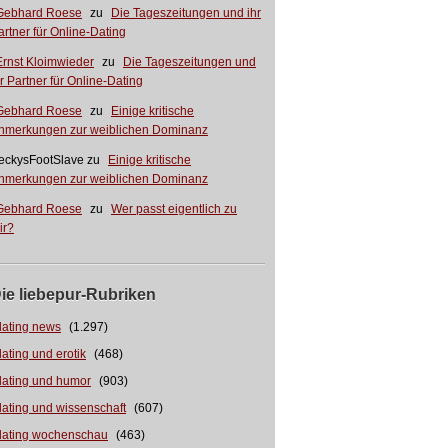
Gebhard Roese
zu
Die Tageszeitungen und ihr
artner für Online-Dating
Ernst Kloimwieder
zu
Die Tageszeitungen und
hr Partner für Online-Dating
Gebhard Roese
zu
Einige kritische
nmerkungen zur weiblichen Dominanz
eckysFootSlave
zu
Einige kritische
nmerkungen zur weiblichen Dominanz
Gebhard Roese
zu
Wer passt eigentlich zu
ir?
ie liebepur-Rubriken
dating news
(1.297)
dating und erotik
(468)
dating und humor
(903)
dating und wissenschaft
(607)
dating wochenschau
(463)