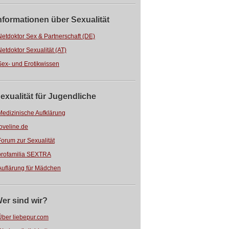
nformationen über Sexualität
Netdoktor Sex & Partnerschaft (DE)
Netdoktor Sexualität (AT)
Sex- und Erotikwissen
exualität für Jugendliche
Medizinische Aufklärung
loveline.de
Forum zur Sexualität
profamilia SEXTRA
Auflärung für Mädchen
er sind wir?
Über liebepur.com