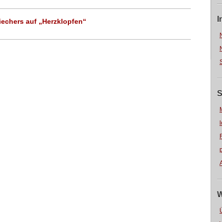
I
iechers auf „Herzklopfen“
S
W