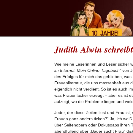
Judith Alwin schreib
Wie meine Leserinnen und Leser sicher wi
im Internet: Mein Online-Tagebuch
“ von J
des Erfolges für mich das geblieben, was 
Frauenliteratur, die uns massenhaft aus
eigentlich nicht verdient. So ist es auch i
was Frauenlacher erzeugt – aber es ist eb
aufzeigt, wo die Probleme liegen und wel
Jeder, der diese Zeilen liest und Frau ist
Frauen ganz anders ticken?“ Ja, ich weiß
über Seifenopern oder Dokusoaps ihren Tei
abendfüllend über „Bauer sucht Frau“ di