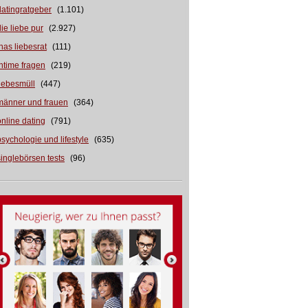
datingratgeber
(1.101)
die liebe pur
(2.927)
inas liebesrat
(111)
intime fragen
(219)
liebesmüll
(447)
männer und frauen
(364)
online dating
(791)
psychologie und lifestyle
(635)
singlebörsen tests
(96)