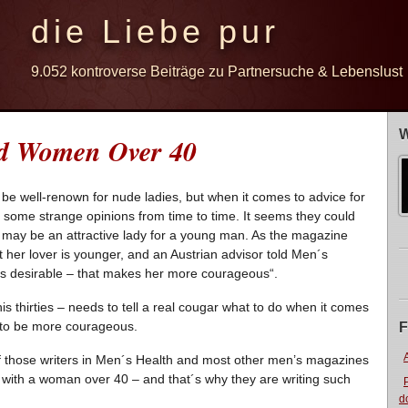
die Liebe pur
9.052 kontroverse Beiträge zu Partnersuche & Lebenslust
W
d Women Over 40
e well-renown for nude ladies, but when it comes to advice for
 some strange opinions from time to time. It seems they could
 may be an attractive lady for a young man. As the magazine
 her lover is younger, and an Austrian advisor told Men´s
e is desirable – that makes her more courageous“.
s thirties – needs to tell a real cougar what to do when it comes
m to be more courageous.
F
f those writers in Men´s Health and most other men’s magazines
) with a woman over 40 – and that´s why they are writing such
d