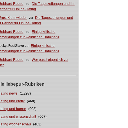
Gebhard Roese
zu
Die Tageszeitungen und ihr
artner für Online-Dating
Ernst Kloimwieder
zu
Die Tageszeitungen und
hr Partner für Online-Dating
Gebhard Roese
zu
Einige kritische
nmerkungen zur weiblichen Dominanz
eckysFootSlave
zu
Einige kritische
nmerkungen zur weiblichen Dominanz
Gebhard Roese
zu
Wer passt eigentlich zu
ir?
ie liebepur-Rubriken
dating news
(1.297)
dating und erotik
(468)
dating und humor
(903)
dating und wissenschaft
(607)
dating wochenschau
(463)