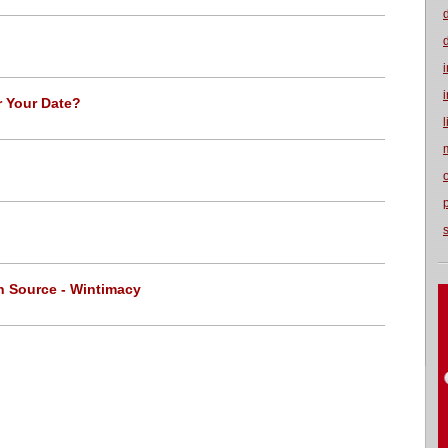
r Your Date?
n Source - Wintimacy