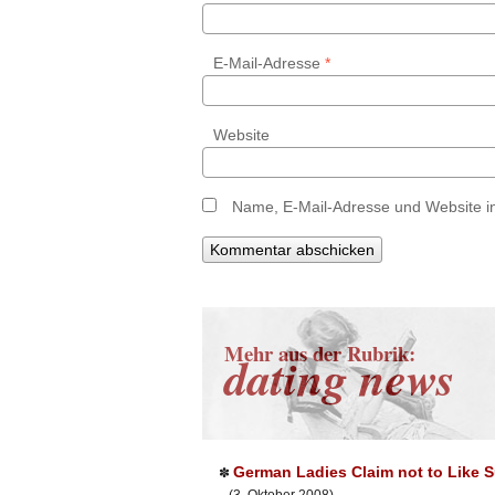
E-Mail-Adresse
*
Website
Name, E-Mail-Adresse und Website i
Mehr aus der Rubrik:
dating news
German Ladies Claim not to Like 
✽