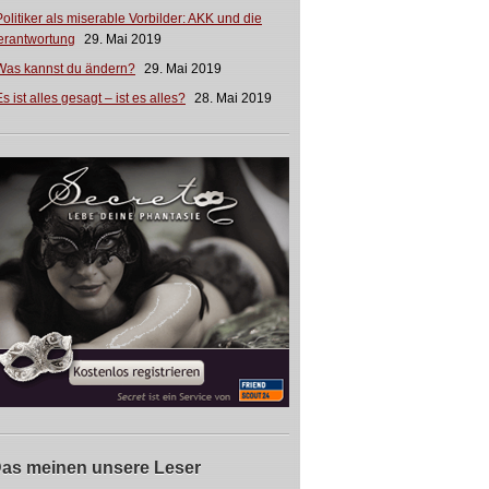
Politiker als miserable Vorbilder: AKK und die
erantwortung
29. Mai 2019
Was kannst du ändern?
29. Mai 2019
s ist alles gesagt – ist es alles?
28. Mai 2019
as meinen unsere Leser