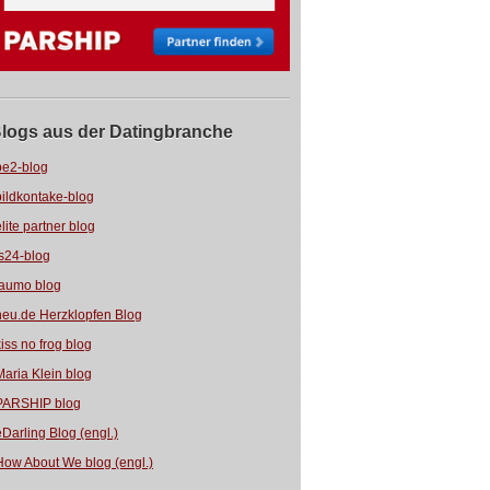
logs aus der Datingbranche
be2-blog
bildkontake-blog
elite partner blog
fs24-blog
jaumo blog
neu.de Herzklopfen Blog
kiss no frog blog
Maria Klein blog
PARSHIP blog
eDarling Blog (engl.)
How About We blog (engl.)