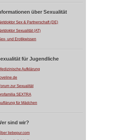
nformationen über Sexualität
Netdoktor Sex & Partnerschaft (DE)
Netdoktor Sexualität (AT)
Sex- und Erotikwissen
exualität für Jugendliche
Medizinische Aufklärung
loveline.de
Forum zur Sexualität
profamilia SEXTRA
Auflärung für Mädchen
er sind wir?
Über liebepur.com