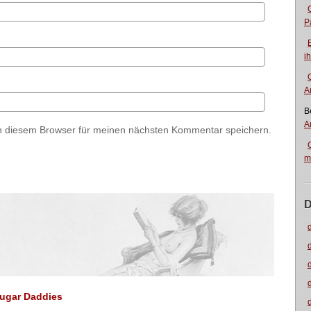
P
i
A
B
A
n diesem Browser für meinen nächsten Kommentar speichern.
m
D
Sugar Daddies