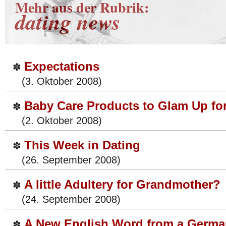
Mehr aus der Rubrik:
dating news
Expectations
✽
(3. Oktober 2008)
Baby Care Products to Glam Up fo
✽
(2. Oktober 2008)
This Week in Dating
✽
(26. September 2008)
A little Adultery for Grandmother?
✽
(24. September 2008)
A New English Word from a Germa
✽