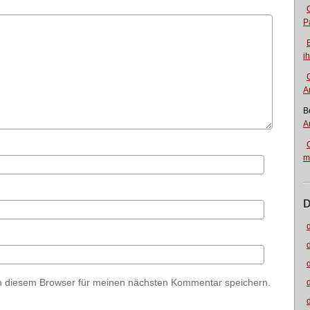
P
i
A
B
A
m
D
n diesem Browser für meinen nächsten Kommentar speichern.