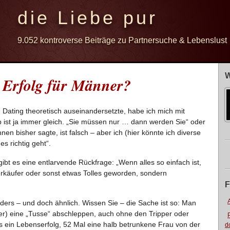
die Liebe pur
9.052 kontroverse Beiträge zu Partnersuche & Lebenslust
W
 Erfolg für Männer?
m Dating theoretisch auseinandersetzte, habe ich mich mit
p ist ja immer gleich. „Sie müssen nur … dann werden Sie“ oder
nen bisher sagte, ist falsch – aber ich (hier könnte ich diverse
s richtig geht“.
ibt es eine entlarvende Rückfrage: „Wenn alles so einfach ist,
verkäufer oder sonst etwas Tolles geworden, sondern
F
nders – und doch ähnlich. Wissen Sie – die Sache ist so: Man
er) eine „Tusse“ abschleppen, auch ohne den Tripper oder
 ein Lebenserfolg, 52 Mal eine halb betrunkene Frau von der
d