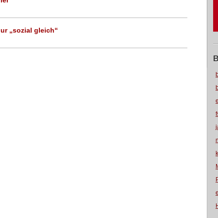
ler
ur „sozial gleich“
B