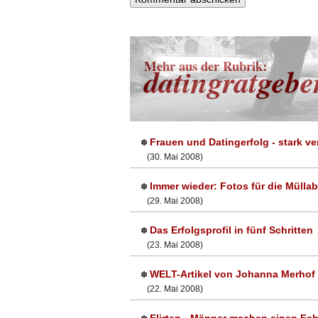
Mehr aus der Rubrik:
datingratgebe
Frauen und Datingerfolg - stark ve
✽
(30. Mai 2008)
Immer wieder: Fotos für die Mülla
✽
(29. Mai 2008)
Das Erfolgsprofil in fünf Schritten
✽
(23. Mai 2008)
WELT-Artikel von Johanna Merhof
✽
(22. Mai 2008)