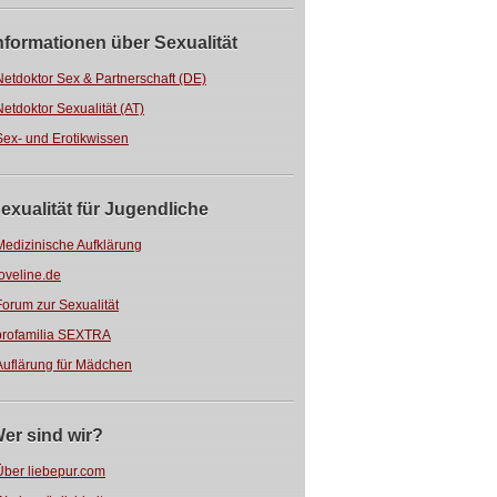
nformationen über Sexualität
Netdoktor Sex & Partnerschaft (DE)
Netdoktor Sexualität (AT)
Sex- und Erotikwissen
exualität für Jugendliche
Medizinische Aufklärung
loveline.de
Forum zur Sexualität
profamilia SEXTRA
Auflärung für Mädchen
er sind wir?
Über liebepur.com