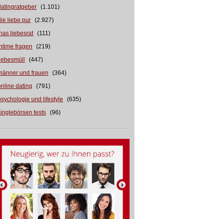
datingratgeber
(1.101)
die liebe pur
(2.927)
inas liebesrat
(111)
intime fragen
(219)
liebesmüll
(447)
männer und frauen
(364)
online dating
(791)
psychologie und lifestyle
(635)
singlebörsen tests
(96)