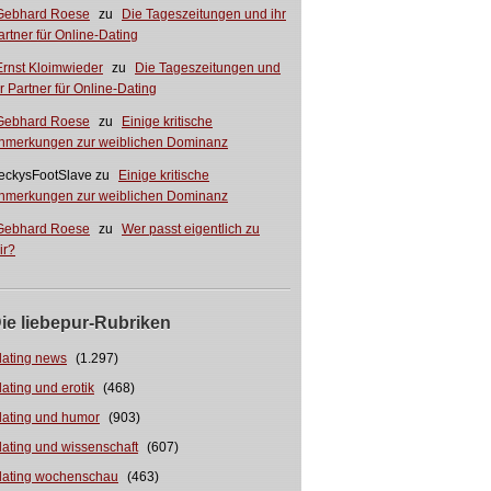
Gebhard Roese
zu
Die Tageszeitungen und ihr
artner für Online-Dating
Ernst Kloimwieder
zu
Die Tageszeitungen und
hr Partner für Online-Dating
Gebhard Roese
zu
Einige kritische
nmerkungen zur weiblichen Dominanz
eckysFootSlave
zu
Einige kritische
nmerkungen zur weiblichen Dominanz
Gebhard Roese
zu
Wer passt eigentlich zu
ir?
ie liebepur-Rubriken
dating news
(1.297)
dating und erotik
(468)
dating und humor
(903)
dating und wissenschaft
(607)
dating wochenschau
(463)