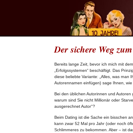
Der sichere Weg zum
Bereits lange Zeit, bevor ich mich mit de
„Erfolgssystemen“ beschäftigt. Das Prinzi
diese beliebte Variante: „Alles, was man Ih
Autorennamen einfügen) sage Ihnen, wie e
Bei den üblichen Autorinnen und Autoren g
warum sind Sie nicht Millionär oder Star
ausgerechnet Autor“?
Beim Dating ist die Sache ein bisschen a
kann zwar 52 Mal pro Jahr (oder noch öft
Schlimmeres zu bekommen. Aber – ist das