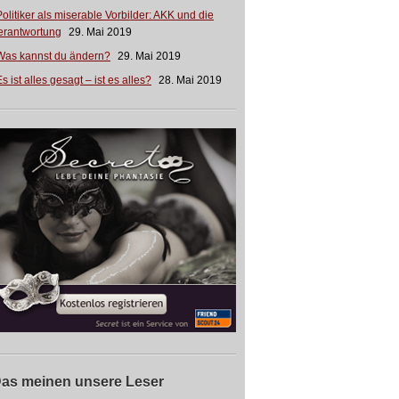
Politiker als miserable Vorbilder: AKK und die
erantwortung
29. Mai 2019
Was kannst du ändern?
29. Mai 2019
s ist alles gesagt – ist es alles?
28. Mai 2019
as meinen unsere Leser