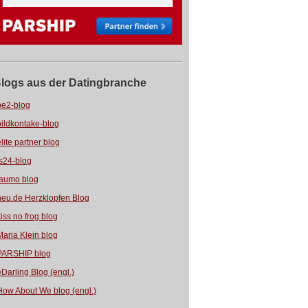
logs aus der Datingbranche
be2-blog
bildkontake-blog
elite partner blog
fs24-blog
jaumo blog
neu.de Herzklopfen Blog
kiss no frog blog
Maria Klein blog
PARSHIP blog
eDarling Blog (engl.)
How About We blog (engl.)