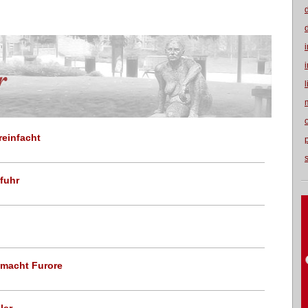
r
reinfacht
bfuhr
 macht Furore