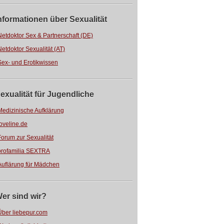
nformationen über Sexualität
Netdoktor Sex & Partnerschaft (DE)
Netdoktor Sexualität (AT)
Sex- und Erotikwissen
exualität für Jugendliche
Medizinische Aufklärung
loveline.de
Forum zur Sexualität
profamilia SEXTRA
Auflärung für Mädchen
er sind wir?
Über liebepur.com