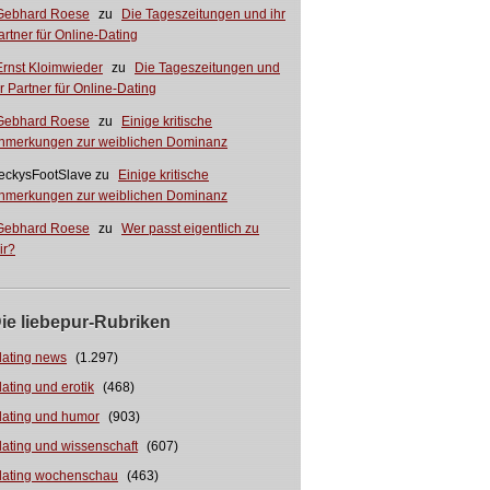
Gebhard Roese
zu
Die Tageszeitungen und ihr
artner für Online-Dating
Ernst Kloimwieder
zu
Die Tageszeitungen und
hr Partner für Online-Dating
Gebhard Roese
zu
Einige kritische
nmerkungen zur weiblichen Dominanz
eckysFootSlave
zu
Einige kritische
nmerkungen zur weiblichen Dominanz
Gebhard Roese
zu
Wer passt eigentlich zu
ir?
ie liebepur-Rubriken
dating news
(1.297)
dating und erotik
(468)
dating und humor
(903)
dating und wissenschaft
(607)
dating wochenschau
(463)