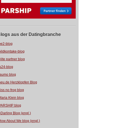
logs aus der Datingbranche
be2-blog
bildkontake-blog
elite partner blog
fs24-blog
jaumo blog
neu.de Herzklopfen Blog
kiss no frog blog
Maria Klein blog
PARSHIP blog
eDarling Blog (engl.)
How About We blog (engl.)