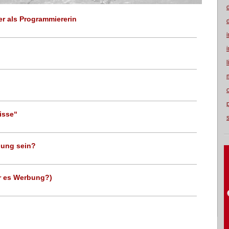
r als Programmiererin
isse“
dung sein?
ar es Werbung?)