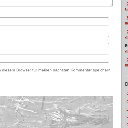
P
i
A
B
A
m
n diesem Browser für meinen nächsten Kommentar speichern.
D