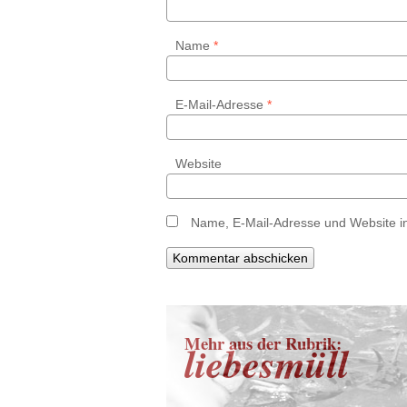
Name
*
E-Mail-Adresse
*
Website
Name, E-Mail-Adresse und Website i
Mehr aus der Rubrik:
liebesmüll