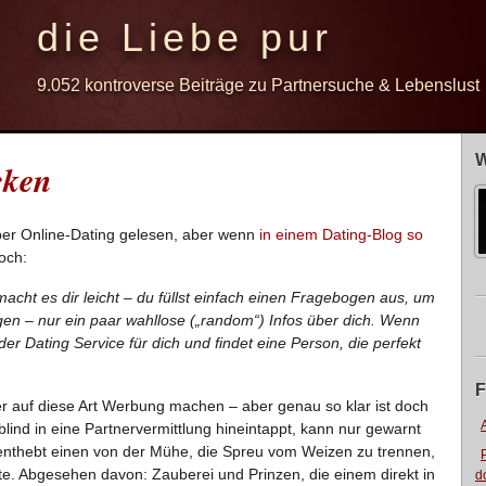
die Liebe pur
9.052 kontroverse Beiträge zu Partnersuche & Lebenslust
W
cken
er Online-Dating gelesen, aber wenn
in einem Dating-Blog so
och:
macht es dir leicht – du füllst einfach einen Fragebogen aus, um
n – nur ein paar wahllose („random“) Infos über dich. Wenn
t der Dating Service für dich und findet eine Person, die perfekt
F
eter auf diese Art Werbung machen – aber genau so klar ist doch
blind in eine Partnervermittlung hineintappt, kann nur gewarnt
 enthebt einen von der Mühe, die Spreu vom Weizen zu trennen,
ate. Abgesehen davon: Zauberei und Prinzen, die einem direkt in
d