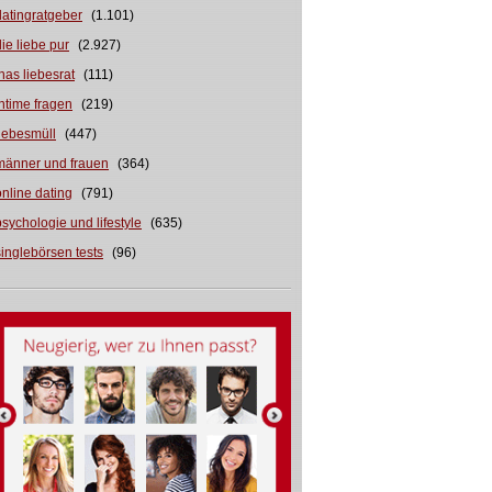
datingratgeber
(1.101)
die liebe pur
(2.927)
inas liebesrat
(111)
intime fragen
(219)
liebesmüll
(447)
männer und frauen
(364)
online dating
(791)
psychologie und lifestyle
(635)
singlebörsen tests
(96)