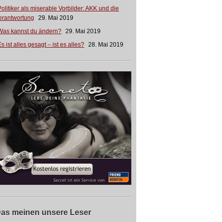
Politiker als miserable Vorbilder: AKK und die
erantwortung
29. Mai 2019
Was kannst du ändern?
29. Mai 2019
s ist alles gesagt – ist es alles?
28. Mai 2019
as meinen unsere Leser