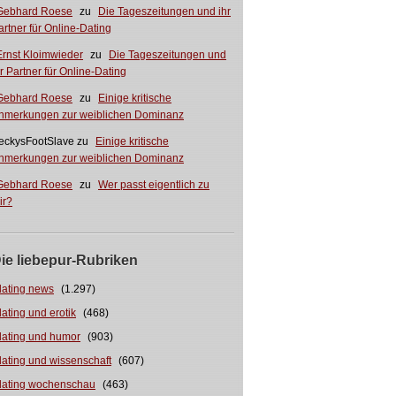
Gebhard Roese
zu
Die Tageszeitungen und ihr
artner für Online-Dating
Ernst Kloimwieder
zu
Die Tageszeitungen und
hr Partner für Online-Dating
Gebhard Roese
zu
Einige kritische
nmerkungen zur weiblichen Dominanz
eckysFootSlave
zu
Einige kritische
nmerkungen zur weiblichen Dominanz
Gebhard Roese
zu
Wer passt eigentlich zu
ir?
ie liebepur-Rubriken
dating news
(1.297)
dating und erotik
(468)
dating und humor
(903)
dating und wissenschaft
(607)
dating wochenschau
(463)