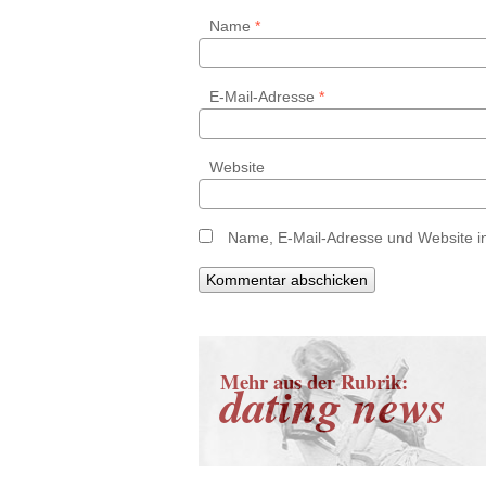
Name
*
E-Mail-Adresse
*
Website
Name, E-Mail-Adresse und Website i
Mehr aus der Rubrik:
dating news