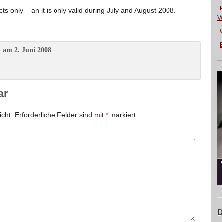
ts only – an it is only valid during July and August 2008.
V
E
am 2. Juni 2008
e
ar
icht.
Erforderliche Felder sind mit
*
markiert
D