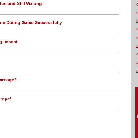
us and Still Waiting
ine Dating Game Successfully
ig impact
arriage?
urope!