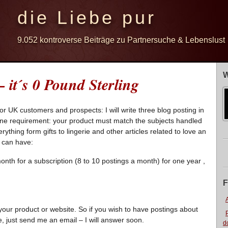
die Liebe pur
9.052 kontroverse Beiträge zu Partnersuche & Lebenslust
W
 it´s 0 Pound Sterling
for UK customers and prospects: I will write three blog posting in
 one requirement: your product must match the subjects handled
rything form gifts to lingerie and other articles related to love an
u can have:
nth for a subscription (8 to 10 postings a month) for one year ,
F
your product or website. So if you wish to have postings about
, just send me an email – I will answer soon.
d