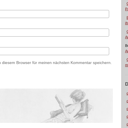
P
i
A
B
A
n diesem Browser für meinen nächsten Kommentar speichern.
m
D