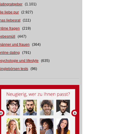
datingratgeber
(1.101)
die liebe pur
(2.927)
inas liebesrat
(111)
intime fragen
(219)
liebesmüll
(447)
männer und frauen
(364)
online dating
(791)
psychologie und lifestyle
(635)
singlebörsen tests
(96)