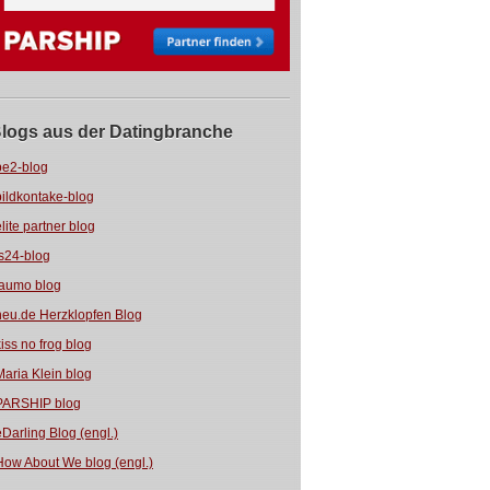
logs aus der Datingbranche
be2-blog
bildkontake-blog
elite partner blog
fs24-blog
jaumo blog
neu.de Herzklopfen Blog
kiss no frog blog
Maria Klein blog
PARSHIP blog
eDarling Blog (engl.)
How About We blog (engl.)