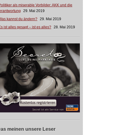
Politiker als miserable Vorbilder: AKK und die
erantwortung
29. Mai 2019
Was kannst du ändern?
29. Mai 2019
s ist alles gesagt – ist es alles?
28. Mai 2019
as meinen unsere Leser