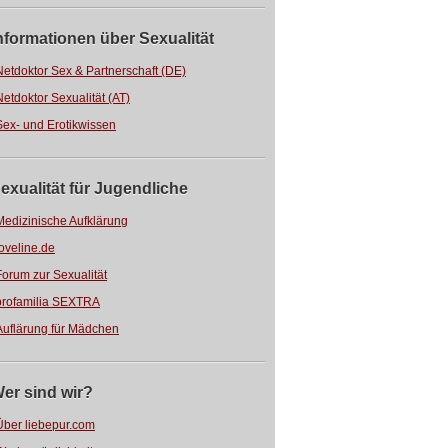
nformationen über Sexualität
Netdoktor Sex & Partnerschaft (DE)
Netdoktor Sexualität (AT)
Sex- und Erotikwissen
exualität für Jugendliche
Medizinische Aufklärung
loveline.de
Forum zur Sexualität
profamilia SEXTRA
Auflärung für Mädchen
er sind wir?
Über liebepur.com