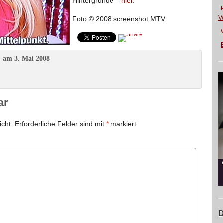
Hintergründe –
hier
.
V
Foto © 2008 screenshot MTV
E
am 3. Mai 2008
e
ar
icht.
Erforderliche Felder sind mit
*
markiert
D