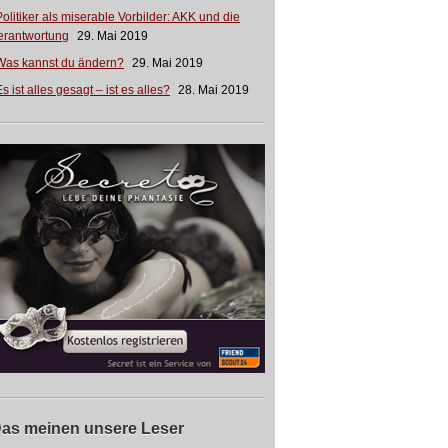
Politiker als miserable Vorbilder: AKK und die
erantwortung
29. Mai 2019
Was kannst du ändern?
29. Mai 2019
s ist alles gesagt – ist es alles?
28. Mai 2019
as meinen unsere Leser