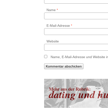
Name
*
E-Mail-Adresse
*
Website
Name, E-Mail-Adresse und Website i
Mehr aus der Rubrik:
dating und h