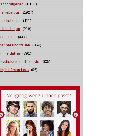
datingratgeber
(1.101)
die liebe pur
(2.927)
inas liebesrat
(111)
intime fragen
(219)
liebesmüll
(447)
männer und frauen
(364)
online dating
(791)
psychologie und lifestyle
(635)
singlebörsen tests
(96)