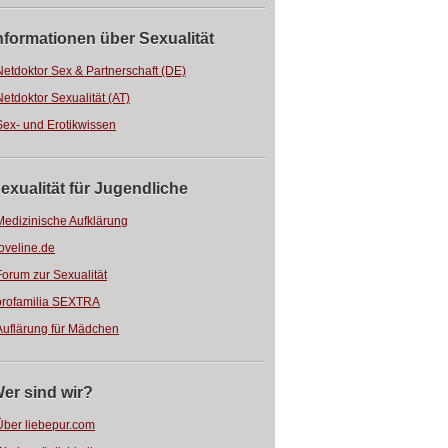
nformationen über Sexualität
Netdoktor Sex & Partnerschaft (DE)
Netdoktor Sexualität (AT)
Sex- und Erotikwissen
exualität für Jugendliche
Medizinische Aufklärung
loveline.de
Forum zur Sexualität
profamilia SEXTRA
Auflärung für Mädchen
er sind wir?
Über liebepur.com