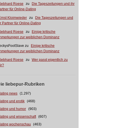
Gebhard Roese
zu
Die Tageszeitungen und ihr
artner für Online-Dating
Ernst Kloimwieder
zu
Die Tageszeitungen und
hr Partner für Online-Dating
Gebhard Roese
zu
Einige kritische
nmerkungen zur weiblichen Dominanz
eckysFootSlave
zu
Einige kritische
nmerkungen zur weiblichen Dominanz
Gebhard Roese
zu
Wer passt eigentlich zu
ir?
ie liebepur-Rubriken
dating news
(1.297)
dating und erotik
(468)
dating und humor
(903)
dating und wissenschaft
(607)
dating wochenschau
(463)