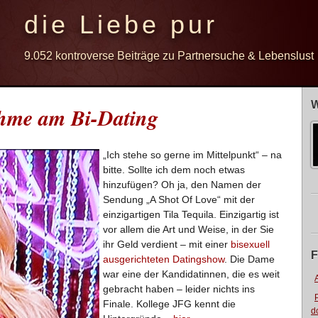
die Liebe pur
9.052 kontroverse Beiträge zu Partnersuche & Lebenslust
W
hme am Bi-Dating
„Ich stehe so gerne im Mittelpunkt“ – na
bitte. Sollte ich dem noch etwas
hinzufügen? Oh ja, den Namen der
Sendung „A Shot Of Love“ mit der
einzigartigen Tila Tequila. Einzigartig ist
vor allem die Art und Weise, in der Sie
ihr Geld verdient – mit einer
bisexuell
F
ausgerichteten Datingshow
. Die Dame
war eine der Kandidatinnen, die es weit
gebracht haben – leider nichts ins
Finale. Kollege JFG kennt die
d