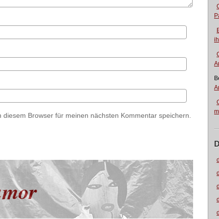
P
i
A
B
A
m
n diesem Browser für meinen nächsten Kommentar speichern.
D
umor