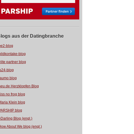
logs aus der Datingbranche
be2-blog
bildkontake-blog
elite partner blog
fs24-blog
jaumo blog
neu.de Herzklopfen Blog
kiss no frog blog
Maria Klein blog
PARSHIP blog
eDarling Blog (engl.)
How About We blog (engl.)