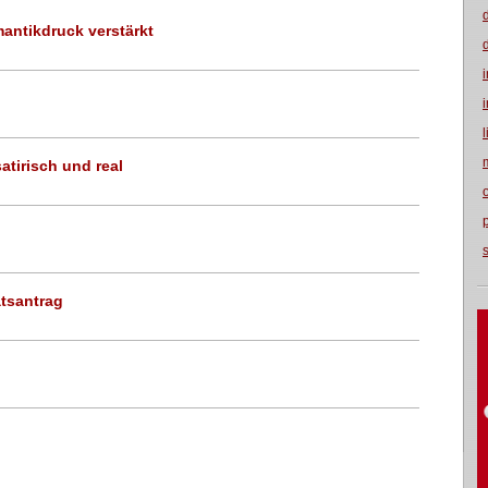
ntikdruck verstärkt
atirisch und real
atsantrag