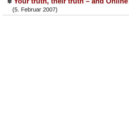
Your truth, their truth – and Onlin
✽
(5. Februar 2007)