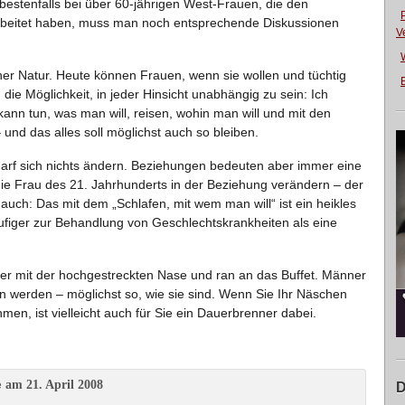
estenfalls bei über 60-jährigen West-Frauen, die den
arbeitet haben, muss man noch entsprechende Diskussionen
V
cher Natur. Heute können Frauen, wenn sie wollen und tüchtig
E
 die Möglichkeit, in jeder Hinsicht unabhängig zu sein: Ich
ann tun, was man will, reisen, wohin man will und mit den
und das alles soll möglichst auch so bleiben.
darf sich nichts ändern. Beziehungen bedeuten aber immer eine
ie Frau des 21. Jahrhunderts in der Beziehung verändern – der
uch: Das mit dem „Schlafen, mit wem man will“ ist ein heikles
iger zur Behandlung von Geschlechtskrankheiten als eine
unter mit der hochgestreckten Nase und ran an das Buffet. Männer
en werden – möglichst so, wie sie sind. Wenn Sie Ihr Näschen
en, ist vielleicht auch für Sie ein Dauerbrenner dabei.
am 21. April 2008
e
D