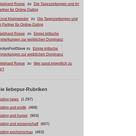
Gebhard Roese
zu
Die Tageszeitungen und ihr
artner für Online-Dating
Ernst Kloimwieder
zu
Die Tageszeitungen und
hr Partner für Online-Dating
Gebhard Roese
zu
Einige kritische
nmerkungen zur weiblichen Dominanz
eckysFootSlave
zu
Einige kritische
nmerkungen zur weiblichen Dominanz
Gebhard Roese
zu
Wer passt eigentlich zu
ir?
ie liebepur-Rubriken
dating news
(1.297)
dating und erotik
(468)
dating und humor
(903)
dating und wissenschaft
(607)
dating wochenschau
(463)