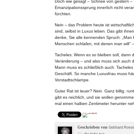
Doch wie gesagt – Schnee von gestern – b
Emanzipationssprung innerlich nicht ver
fürchten.
Nein – das Problem heute ist wirtschaftli
sind, selbst in Luxus leben. Das gibt ihnen
denke, Sie alle kennenden Spruch: „Man k
Menschen schlafen, mit denen man will“ – 
Tacheles: Wenn es so bleiben soll, dann 
Veränderung – und also muss sich auch d
Mann muss es schließlich auch. Tacheles a
Geschäft. So manche Luxusfrau muss häuf
Vorstadtschlampe.
Guter Rat ist teuer? Nein. Ganz billig: r
gibt es reichlich, und sie wollen genomm
mal einen halben Zentimeter herunter nehm
Geschrieben von
Gebhard Roes