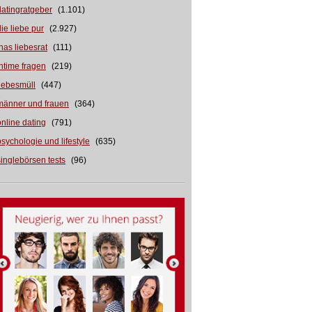
datingratgeber
(1.101)
die liebe pur
(2.927)
inas liebesrat
(111)
intime fragen
(219)
liebesmüll
(447)
männer und frauen
(364)
online dating
(791)
psychologie und lifestyle
(635)
singlebörsen tests
(96)