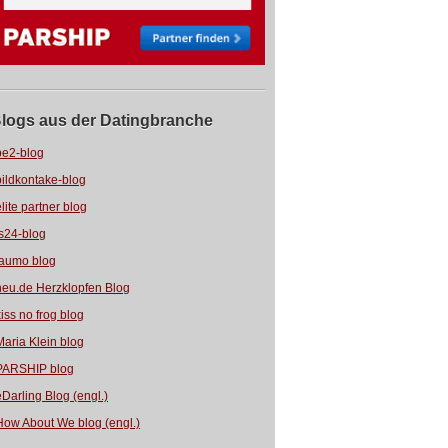
logs aus der Datingbranche
be2-blog
bildkontake-blog
elite partner blog
fs24-blog
jaumo blog
neu.de Herzklopfen Blog
kiss no frog blog
Maria Klein blog
PARSHIP blog
eDarling Blog (engl.)
How About We blog (engl.)