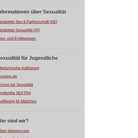
nformationen über Sexualität
Netdoktor Sex & Partnerschaft (DE)
Netdoktor Sexualität (AT)
Sex- und Erotikwissen
exualität für Jugendliche
Medizinische Aufklärung
loveline.de
Forum zur Sexualität
profamilia SEXTRA
Auflärung für Mädchen
er sind wir?
Über liebepur.com