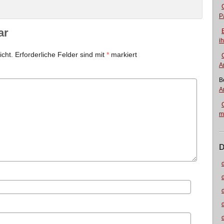
P
ar
i
icht.
Erforderliche Felder sind mit
*
markiert
A
B
A
m
D