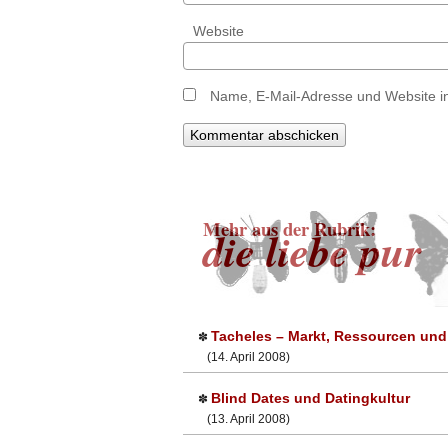
Website
Name, E-Mail-Adresse und Website i
Mehr aus der Rubrik:
die liebe pur
Tacheles – Markt, Ressourcen und 
✽
(14. April 2008)
Blind Dates und Datingkultur
✽
(13. April 2008)