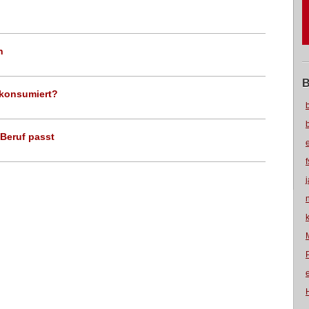
n
B
rkonsumiert?
Beruf passt