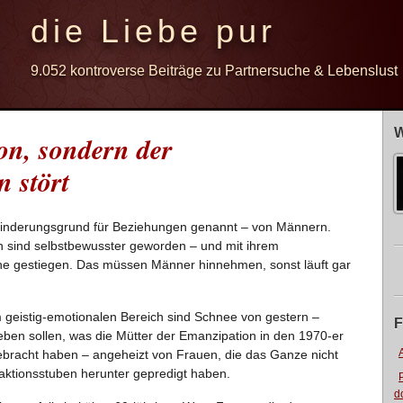
die Liebe pur
9.052 kontroverse Beiträge zu Partnersuche & Lebenslust
W
on, sondern der
 stört
Hinderungsgrund für Beziehungen genannt – von Männern.
uen sind selbstbewusster geworden – und mit ihrem
he gestiegen. Das müssen Männer hinnehmen, sonst läuft gar
 geistig-emotionalen Bereich sind Schnee von gestern –
F
leben sollen, was die Mütter der Emanzipation in den 1970-er
ebracht haben – angeheizt von Frauen, die das Ganze nicht
aktionsstuben herunter gepredigt haben.
d