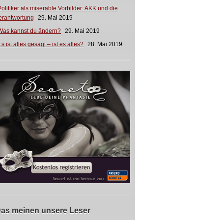
Politiker als miserable Vorbilder: AKK und die
erantwortung
29. Mai 2019
Was kannst du ändern?
29. Mai 2019
s ist alles gesagt – ist es alles?
28. Mai 2019
as meinen unsere Leser