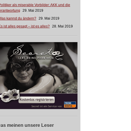
Politiker als miserable Vorbilder: AKK und die
erantwortung
29. Mai 2019
Was kannst du ändern?
29. Mai 2019
s ist alles gesagt – ist es alles?
28. Mai 2019
as meinen unsere Leser