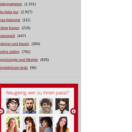
datingratgeber
(1.101)
die liebe pur
(2.927)
inas liebesrat
(111)
intime fragen
(219)
liebesmüll
(447)
männer und frauen
(364)
online dating
(791)
psychologie und lifestyle
(635)
singlebörsen tests
(96)