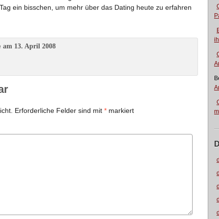
n Tag ein bisschen, um mehr über das Dating heute zu erfahren
P
i
am 13. April 2008
e
A
B
ar
A
icht.
Erforderliche Felder sind mit
*
markiert
m
D