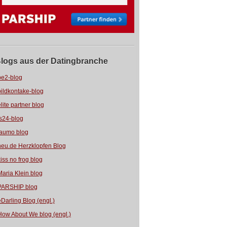
logs aus der Datingbranche
be2-blog
bildkontake-blog
elite partner blog
fs24-blog
jaumo blog
neu.de Herzklopfen Blog
kiss no frog blog
Maria Klein blog
PARSHIP blog
eDarling Blog (engl.)
How About We blog (engl.)