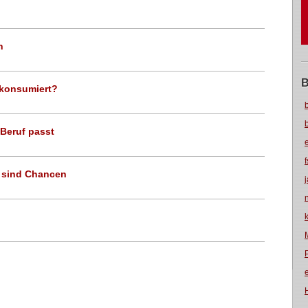
n
B
rkonsumiert?
Beruf passt
 sind Chancen