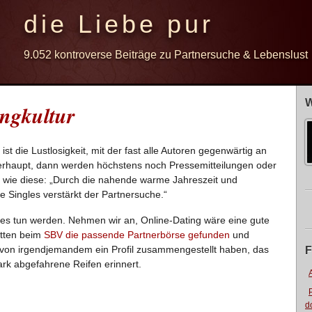
die Liebe pur
9.052 kontroverse Beiträge zu Partnersuche & Lebenslust
W
ingkultur
ist die Lustlosigkeit, mit der fast alle Autoren gegenwärtig an
rhaupt, dann werden höchstens noch Pressemitteilungen oder
ht, wie diese: „Durch die nahende warme Jahreszeit und
ie Singles verstärkt der Partnersuche.“
ie es tun werden. Nehmen wir an, Online-Dating wäre eine gute
ätten beim
SBV die passende Partnerbörse gefunden
und
ilfe von irgendjemandem ein Profil zusammengestellt haben, das
F
rk abgefahrene Reifen erinnert.
d