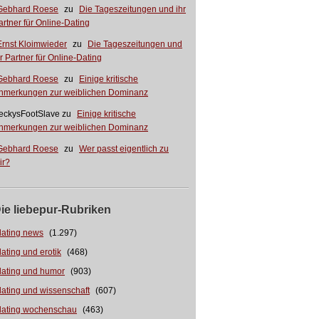
Gebhard Roese
zu
Die Tageszeitungen und ihr
artner für Online-Dating
Ernst Kloimwieder
zu
Die Tageszeitungen und
hr Partner für Online-Dating
Gebhard Roese
zu
Einige kritische
nmerkungen zur weiblichen Dominanz
eckysFootSlave
zu
Einige kritische
nmerkungen zur weiblichen Dominanz
Gebhard Roese
zu
Wer passt eigentlich zu
ir?
ie liebepur-Rubriken
dating news
(1.297)
dating und erotik
(468)
dating und humor
(903)
dating und wissenschaft
(607)
dating wochenschau
(463)