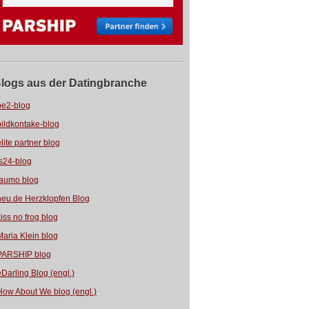
logs aus der Datingbranche
be2-blog
bildkontake-blog
elite partner blog
fs24-blog
jaumo blog
neu.de Herzklopfen Blog
kiss no frog blog
Maria Klein blog
PARSHIP blog
eDarling Blog (engl.)
How About We blog (engl.)