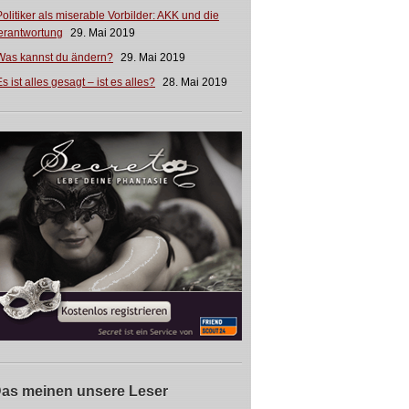
Politiker als miserable Vorbilder: AKK und die
erantwortung
29. Mai 2019
Was kannst du ändern?
29. Mai 2019
s ist alles gesagt – ist es alles?
28. Mai 2019
as meinen unsere Leser