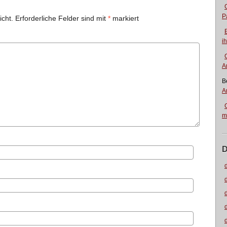
P
icht.
Erforderliche Felder sind mit
*
markiert
i
A
B
A
m
D