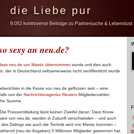
die Liebe pur
9.052 kontroverse Beiträge zu Partnersuche & Lebenslust
W
so sexy an neu.de?
dass neu.de von Meetic übernommen
wurde und dies auch
is,
der in Deutschland seltsamerweise nicht veröffentlicht wurde
seberichten in die Kasse von neu.de geflossen sein – eine
alls von der
Nachrichtenagentur Reuters
Mitgliederzahlen
ische Summe.
F
ie Pressemitteilung lässt keinen Zweifel daran: Dass Know-
tware von neu.de, werden in Zukunft verschwinden – und auch
t des Datings wie auch die Technik wird von Meetic kommen –
ähernd (neu.de-Angaben) 5 Millionen Mitglieder gewonnen hat,
d