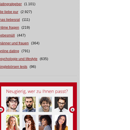
datingratgeber
(1.101)
die liebe pur
(2.927)
inas liebesrat
(111)
intime fragen
(219)
liebesmüll
(447)
männer und frauen
(364)
online dating
(791)
psychologie und lifestyle
(635)
singlebörsen tests
(96)