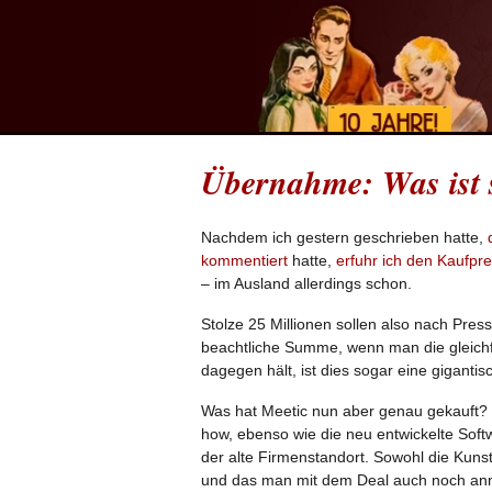
Übernahme: Was ist 
Nachdem ich gestern geschrieben hatte,
kommentiert
hatte,
erfuhr ich den Kaufpre
– im Ausland allerdings schon.
Stolze 25 Millionen sollen also nach Pres
beachtliche Summe, wenn man die gleichf
dagegen hält, ist dies sogar eine gigant
Was hat Meetic nun aber genau gekauft? D
how, ebenso wie die neu entwickelte Sof
der alte Firmenstandort. Sowohl die Kuns
und das man mit dem Deal auch noch ann