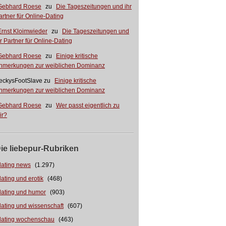
Gebhard Roese
zu
Die Tageszeitungen und ihr
artner für Online-Dating
Ernst Kloimwieder
zu
Die Tageszeitungen und
hr Partner für Online-Dating
Gebhard Roese
zu
Einige kritische
nmerkungen zur weiblichen Dominanz
eckysFootSlave
zu
Einige kritische
nmerkungen zur weiblichen Dominanz
Gebhard Roese
zu
Wer passt eigentlich zu
ir?
ie liebepur-Rubriken
dating news
(1.297)
dating und erotik
(468)
dating und humor
(903)
dating und wissenschaft
(607)
dating wochenschau
(463)