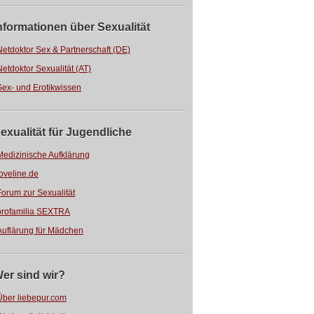
nformationen über Sexualität
Netdoktor Sex & Partnerschaft (DE)
Netdoktor Sexualität (AT)
Sex- und Erotikwissen
exualität für Jugendliche
Medizinische Aufklärung
loveline.de
Forum zur Sexualität
profamilia SEXTRA
Auflärung für Mädchen
er sind wir?
Über liebepur.com