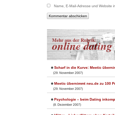
Name, E-Mail-Adresse und Website i
Mehr aus der Rubrik:
online dating
Scharf in die Kurve: Meetic über
✽
(29. November 2007)
Meetic übernimmt neu.de zu 100 P
✽
(29. November 2007)
Psychologie – beim Dating inkomp
✽
(8. Dezember 2007)