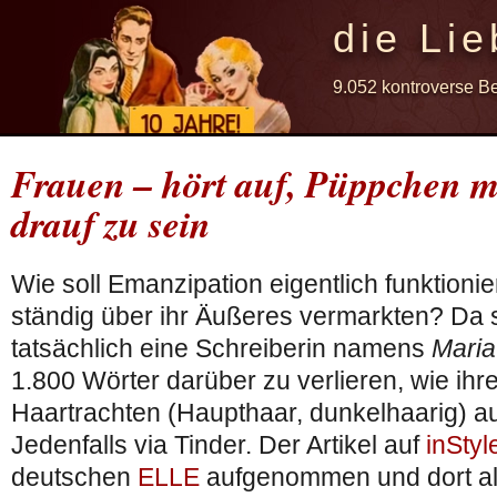
die Lie
9.052 kontroverse B
Frauen – hört auf, Püppchen m
drauf zu sein
Wie soll Emanzipation eigentlich funktioni
ständig über ihr Äußeres vermarkten? Da 
tatsächlich eine Schreiberin namens
Maria
1.800 Wörter darüber zu verlieren, wie ih
Haartrachten (Haupthaar, dunkelhaarig) a
Jedenfalls via Tinder. Der Artikel auf
inStyl
deutschen
ELLE
aufgenommen und dort als