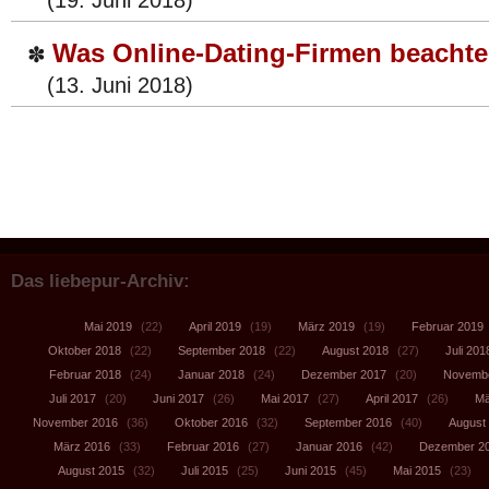
(19. Juni 2018)
Was Online-Dating-Firmen beachte
✽
(13. Juni 2018)
Das liebepur-Archiv:
Mai 2019
(22)
April 2019
(19)
März 2019
(19)
Februar 2019
Oktober 2018
(22)
September 2018
(22)
August 2018
(27)
Juli 201
Februar 2018
(24)
Januar 2018
(24)
Dezember 2017
(20)
Novembe
Juli 2017
(20)
Juni 2017
(26)
Mai 2017
(27)
April 2017
(26)
Mä
November 2016
(36)
Oktober 2016
(32)
September 2016
(40)
August
März 2016
(33)
Februar 2016
(27)
Januar 2016
(42)
Dezember 2
August 2015
(32)
Juli 2015
(25)
Juni 2015
(45)
Mai 2015
(23)