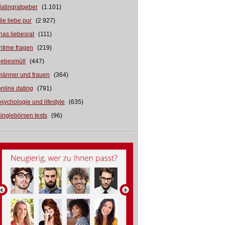
datingratgeber
(1.101)
die liebe pur
(2.927)
inas liebesrat
(111)
intime fragen
(219)
liebesmüll
(447)
männer und frauen
(364)
online dating
(791)
psychologie und lifestyle
(635)
singlebörsen tests
(96)