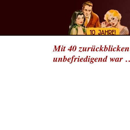
Mit 40 zurückblicken
unbefriedigend war