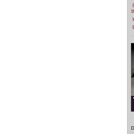
V
E
D