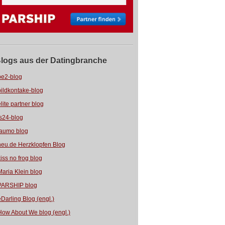
logs aus der Datingbranche
be2-blog
bildkontake-blog
elite partner blog
fs24-blog
jaumo blog
neu.de Herzklopfen Blog
kiss no frog blog
Maria Klein blog
PARSHIP blog
eDarling Blog (engl.)
How About We blog (engl.)