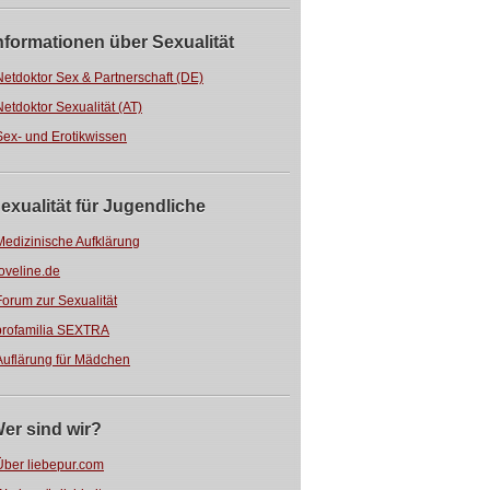
nformationen über Sexualität
Netdoktor Sex & Partnerschaft (DE)
Netdoktor Sexualität (AT)
Sex- und Erotikwissen
exualität für Jugendliche
Medizinische Aufklärung
loveline.de
Forum zur Sexualität
profamilia SEXTRA
Auflärung für Mädchen
er sind wir?
Über liebepur.com