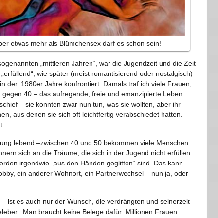
aber etwas mehr als Blümchensex darf es schon sein!
sogenannten „mittleren Jahren“, war die Jugendzeit und die Zeit
„erfüllend“, wie später (meist romantisierend oder nostalgisch)
in den 1980er Jahre konfrontiert. Damals traf ich viele Frauen,
st gegen 40 – das aufregende, freie und emanzipierte Leben
hief – sie konnten zwar nun tun, was sie wollten, aber ihr
en, aus denen sie sich oft leichtfertig verabschiedet hatten.
t.
iehung lebend –zwischen 40 und 50 bekommen viele Menschen
nnern sich an die Träume, die sich in der Jugend nicht erfüllen
rden irgendwie „aus den Händen geglitten“ sind. Das kann
Hobby, ein anderer Wohnort, ein Partnerwechsel – nun ja, oder
– ist es auch nur der Wunsch, die verdrängten und seinerzeit
leben. Man braucht keine Belege dafür: Millionen Frauen