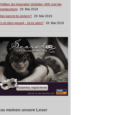
Politiker als miserable Vorbilder: AKK und die
erantwortung
29. Mai 2019
Was kannst du ändern?
29. Mai 2019
s ist alles gesagt – ist es alles?
28. Mai 2019
as meinen unsere Leser