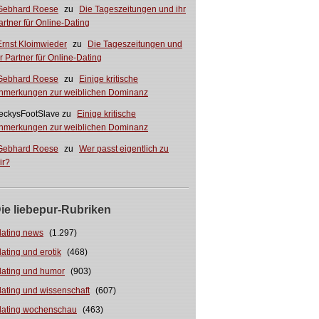
Gebhard Roese
zu
Die Tageszeitungen und ihr
artner für Online-Dating
Ernst Kloimwieder
zu
Die Tageszeitungen und
hr Partner für Online-Dating
Gebhard Roese
zu
Einige kritische
nmerkungen zur weiblichen Dominanz
eckysFootSlave
zu
Einige kritische
nmerkungen zur weiblichen Dominanz
Gebhard Roese
zu
Wer passt eigentlich zu
ir?
ie liebepur-Rubriken
dating news
(1.297)
dating und erotik
(468)
dating und humor
(903)
dating und wissenschaft
(607)
dating wochenschau
(463)