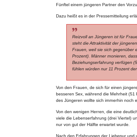
Fünftel einem jüngeren Partner den Vorz
Dazu heißt es in der Pressemitteilung erl
Reizvoll an Jüngeren ist für Frau
steht die Attraktivität der jünge
Frauen, weil sie sich gegenüber 
Prozent). Männer monieren, dass
Beziehungserfahrung verfügen (52
fühlen würden nur 11 Prozent de
Von den Frauen, de sich für einen jünger
besseren Sex, während die Mehrheit (51 P
des Jüngeren wollte sich immerhin noch ei
Von den wenigen Herren, die eine deutlic
viele die Lebenserfahrung (drei Viertel)
nur von gut der Hälfte erwartet wurde.
Nach den Erfahrungen der Liebepur und un