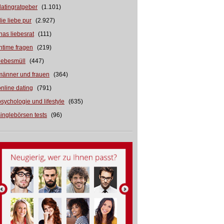
datingratgeber
(1.101)
die liebe pur
(2.927)
inas liebesrat
(111)
intime fragen
(219)
liebesmüll
(447)
männer und frauen
(364)
online dating
(791)
psychologie und lifestyle
(635)
singlebörsen tests
(96)