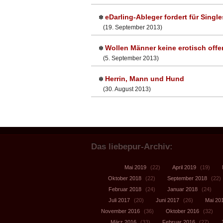
eDarling-Ableger fordert für Sing
✽
(19. September 2013)
Wollen Männer keine erotisch off
✽
(5. September 2013)
Herrin, Mann und Hund
✽
(30. August 2013)
Das liebepur-Archiv:
Mai 2019
(22)
April 2019
(19)
Oktober 2018
(22)
September 2018
(22)
Februar 2018
(24)
Januar 2018
(24)
Juli 2017
(20)
Juni 2017
(26)
Mai 20
November 2016
(36)
Oktober 2016
(32)
März 2016
(33)
Februar 2016
(27)