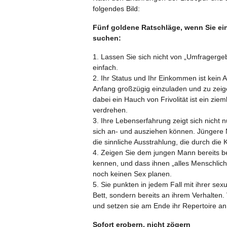
folgendes Bild:
Fünf goldene Ratschläge, wenn Sie ein
suchen:
1. Lassen Sie sich nicht von „Umfragerge
einfach.
2. Ihr Status und Ihr Einkommen ist kein 
Anfang großzügig einzuladen und zu zeigen
dabei ein Hauch von Frivolität ist ein zie
verdrehen.
3. Ihre Lebenserfahrung zeigt sich nicht 
sich an- und ausziehen können. Jüngere 
die sinnliche Ausstrahlung, die durch die
4. Zeigen Sie dem jungen Mann bereits b
kennen, und dass ihnen „alles Menschliche
noch keinen Sex planen.
5. Sie punkten in jedem Fall mit ihrer se
Bett, sondern bereits an ihrem Verhalten.
und setzen sie am Ende ihr Repertoire an
Sofort erobern, nicht zögern