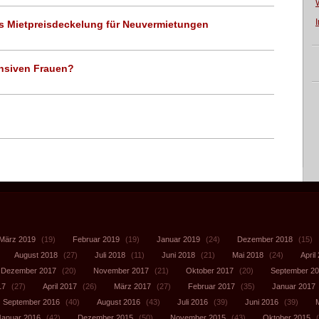
les Mietpreisdeckelung für Neuvermietungen
ensiven Frauen?
März 2019
(19)
Februar 2019
(19)
Januar 2019
(24)
Dezember 2018
(15)
August 2018
(27)
Juli 2018
(11)
Juni 2018
(21)
Mai 2018
(24)
April
Dezember 2017
(20)
November 2017
(21)
Oktober 2017
(20)
September 2
17
(27)
April 2017
(26)
März 2017
(27)
Februar 2017
(35)
Januar 2017
September 2016
(40)
August 2016
(43)
Juli 2016
(39)
Juni 2016
(39)
Januar 2016
(42)
Dezember 2015
(50)
November 2015
(43)
Oktober 2015
(