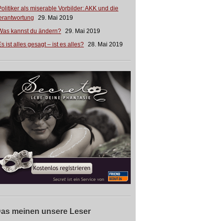
Politiker als miserable Vorbilder: AKK und die
erantwortung
29. Mai 2019
Was kannst du ändern?
29. Mai 2019
s ist alles gesagt – ist es alles?
28. Mai 2019
as meinen unsere Leser