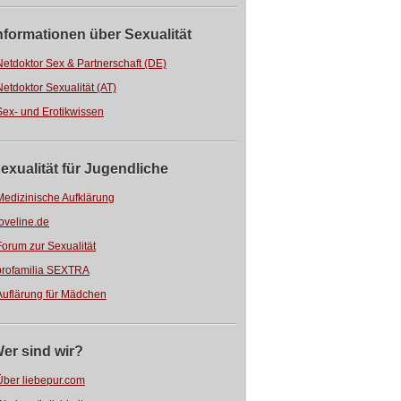
nformationen über Sexualität
Netdoktor Sex & Partnerschaft (DE)
Netdoktor Sexualität (AT)
Sex- und Erotikwissen
exualität für Jugendliche
Medizinische Aufklärung
loveline.de
Forum zur Sexualität
profamilia SEXTRA
Auflärung für Mädchen
er sind wir?
Über liebepur.com