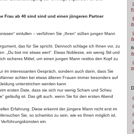
P
e Frau ab 40 sind sind und einen jüngeren Partner
i
bnissen“ einlullen – verführen Sie „Ihren“ süßen jungen Mann
A
Argument, das für Sie spricht. Dennoch schlage ich Ihnen vor, zu
B
: „Du bist mir etwas wert“. Etwas Noblesse, ein wenig Stil und
A
mlich sicheres Mittel, um einen jungen Mann restlos den Kopf zu
m
nur im interessanten Gespräch, sondern auch darin, dass Sie
Männer achten bei etwas älteren Frauen immer besonders auf
 Kleidung unterstrichen werden kann.
D
eim ersten Date, dass sie sich nur wenig Scham und Scheu
“ geläufig ist. Das gilt auch, wenn Sie für den ersten Abend
xuellen Erfahrung. Diese erkennt der jüngere Mann nicht erst im
 Versuchen Sie, so schamlos zu sein, wie es Ihnen möglich ist,
 Verführungskünsten ein.