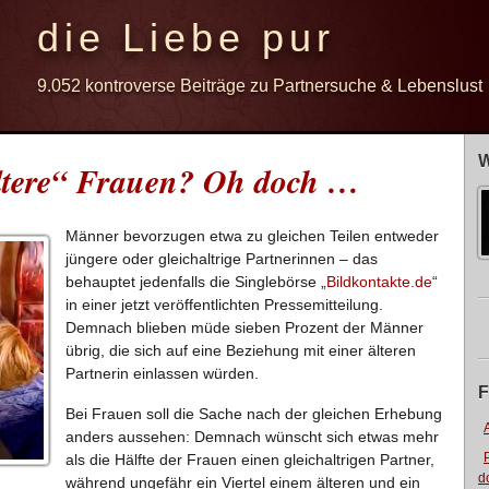
die Liebe pur
9.052 kontroverse Beiträge zu Partnersuche & Lebenslust
W
ltere“ Frauen? Oh doch …
Männer bevorzugen etwa zu gleichen Teilen entweder
jüngere oder gleichaltrige Partnerinnen – das
behauptet jedenfalls die Singlebörse „
Bildkontakte.de
“
in einer jetzt veröffentlichten Pressemitteilung.
Demnach blieben müde sieben Prozent der Männer
übrig, die sich auf eine Beziehung mit einer älteren
Partnerin einlassen würden.
F
Bei Frauen soll die Sache nach der gleichen Erhebung
anders aussehen: Demnach wünscht sich etwas mehr
als die Hälfte der Frauen einen gleichaltrigen Partner,
d
während ungefähr ein Viertel einem älteren und ein