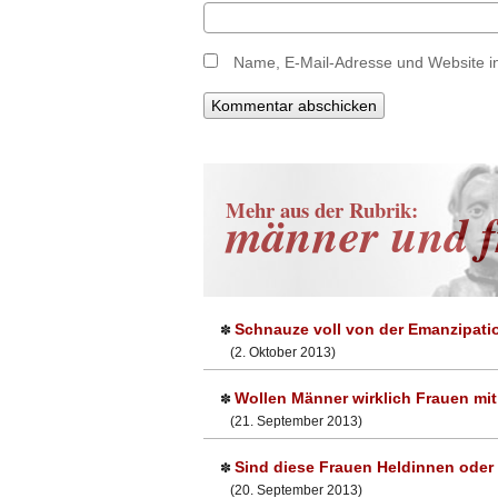
Name, E-Mail-Adresse und Website i
Mehr aus der Rubrik:
männer und f
Schnauze voll von der Emanzipati
✽
(2. Oktober 2013)
Wollen Männer wirklich Frauen mi
✽
(21. September 2013)
Sind diese Frauen Heldinnen oder 
✽
(20. September 2013)