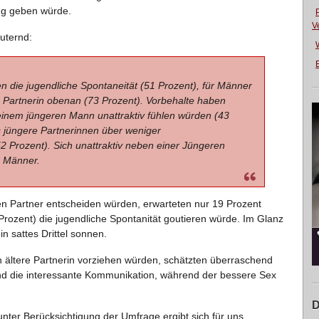
ug geben würde.
V
äuternd:
E
en die jugendliche Spontaneität (51 Prozent), für Männer
ren Partnerin obenan (73 Prozent). Vorbehalte haben
einem jüngeren Mann unattraktiv fühlen würden (43
 jüngere Partnerinnen über weniger
 Prozent). Sich unattraktiv neben einer Jüngeren
r Männer.
en Partner entscheiden würden, erwarteten nur 19 Prozent
rozent) die jugendliche Spontanität goutieren würde. Im Glanz
n sattes Drittel sonnen.
h ältere Partnerin vorziehen würden, schätzten überraschend
 und die interessante Kommunikation, während der bessere Sex
D
ter Berücksichtigung der Umfrage ergibt sich für uns