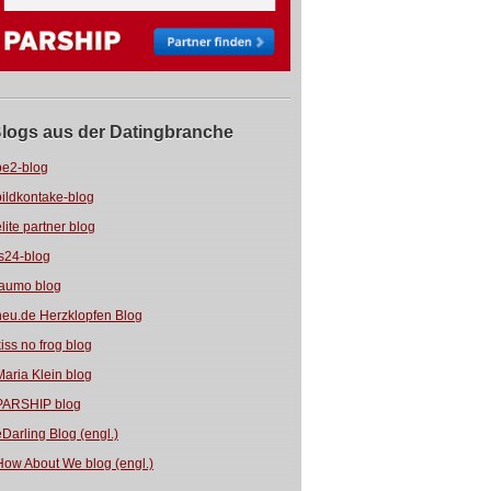
logs aus der Datingbranche
be2-blog
bildkontake-blog
elite partner blog
fs24-blog
jaumo blog
neu.de Herzklopfen Blog
kiss no frog blog
Maria Klein blog
PARSHIP blog
eDarling Blog (engl.)
How About We blog (engl.)