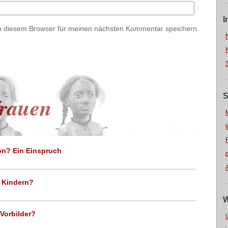
I
n diesem Browser für meinen nächsten Kommentar speichern.
S
rauen
on? Ein Einspruch
t Kindern?
W
Vorbilder?