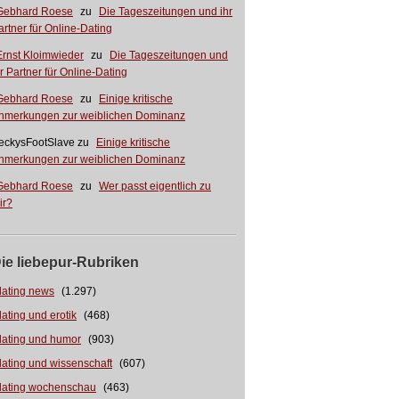
Gebhard Roese
zu
Die Tageszeitungen und ihr
artner für Online-Dating
Ernst Kloimwieder
zu
Die Tageszeitungen und
hr Partner für Online-Dating
Gebhard Roese
zu
Einige kritische
nmerkungen zur weiblichen Dominanz
eckysFootSlave
zu
Einige kritische
nmerkungen zur weiblichen Dominanz
Gebhard Roese
zu
Wer passt eigentlich zu
ir?
ie liebepur-Rubriken
dating news
(1.297)
dating und erotik
(468)
dating und humor
(903)
dating und wissenschaft
(607)
dating wochenschau
(463)