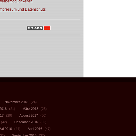
Werbemöglichkeiten
Impressum und Datenschutz
November 2018
(24)
 2018
(21)
März 2018
(26)
017
(29)
August 2017
(30)
(42)
Dezember 2016
(32)
Mai 2016
(44)
April 2016
(47)
32)
September 2015
(37)