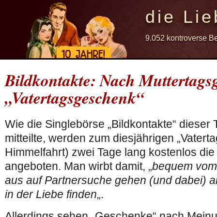
die Lie
9.052 kontroverse B
Bildkontakte: Nach Muttertag
„Vatertagsgeschenk“
Wie die Singlebörse „Bildkontakte“ dieser
mitteilte, werden zum diesjährigen „Vatertag
Himmelfahrt) zwei Tage lang kostenlos di
angeboten. Man wirbt damit, „
bequem vom 
aus auf Partnersuche gehen (und dabei) a
in der Liebe finden
„.
Allerdings sehen „Geschenke“ nach Meinu