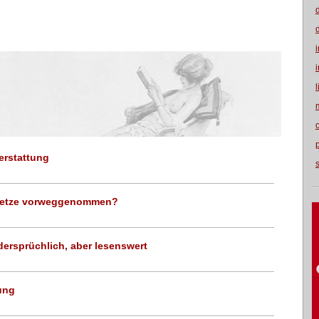
erstattung
setze vorweggenommen?
ersprüchlich, aber lesenswert
ung