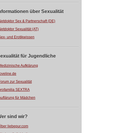
nformationen über Sexualität
Netdoktor Sex & Partnerschaft (DE)
Netdoktor Sexualität (AT)
Sex- und Erotikwissen
exualität für Jugendliche
Medizinische Aufklärung
loveline.de
Forum zur Sexualität
profamilia SEXTRA
Auflärung für Mädchen
er sind wir?
Über liebepur.com