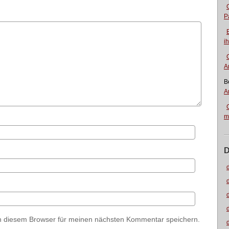
P
i
A
B
A
m
D
n diesem Browser für meinen nächsten Kommentar speichern.