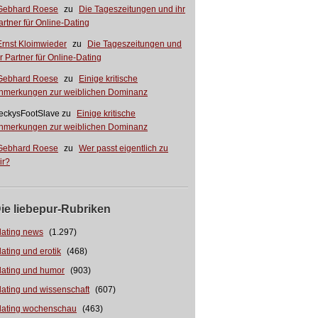
Gebhard Roese
zu
Die Tageszeitungen und ihr
artner für Online-Dating
Ernst Kloimwieder
zu
Die Tageszeitungen und
hr Partner für Online-Dating
Gebhard Roese
zu
Einige kritische
nmerkungen zur weiblichen Dominanz
eckysFootSlave
zu
Einige kritische
nmerkungen zur weiblichen Dominanz
Gebhard Roese
zu
Wer passt eigentlich zu
ir?
ie liebepur-Rubriken
dating news
(1.297)
dating und erotik
(468)
dating und humor
(903)
dating und wissenschaft
(607)
dating wochenschau
(463)