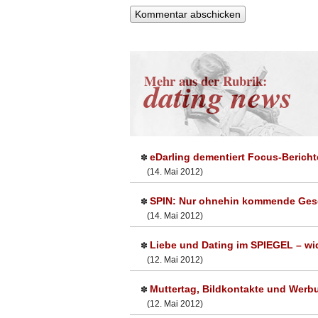
Mehr aus der Rubrik:
dating news
eDarling dementiert Focus-Bericht
✽
(14. Mai 2012)
SPIN: Nur ohnehin kommende Ge
✽
(14. Mai 2012)
Liebe und Dating im SPIEGEL – wid
✽
(12. Mai 2012)
Muttertag, Bildkontakte und Werb
✽
(12. Mai 2012)