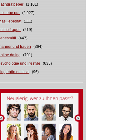
datingratgeber
(1.101)
die liebe pur
(2.927)
inas liebesrat
(111)
intime fragen
(219)
liebesmüll
(447)
männer und frauen
(364)
online dating
(791)
psychologie und lifestyle
(635)
singlebörsen tests
(96)