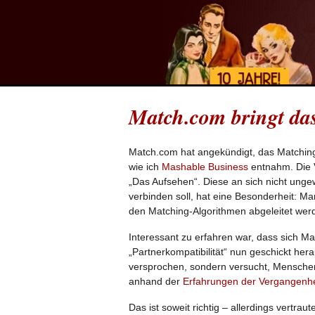
Match.com bringt das
Match.com hat angekündigt, das Matching,
wie ich
Mashable Business
entnahm. Die V
„Das Aufsehen“. Diese an sich nicht ung
verbinden soll, hat eine Besonderheit: Ma
den Matching-Algorithmen abgeleitet werden
Interessant zu erfahren war, dass sich 
„Partnerkompatibilität“ nun geschickt he
versprochen, sondern versucht, Mensche
anhand der
Erfahrungen der Vergangenhe
Das ist soweit richtig – allerdings vertra