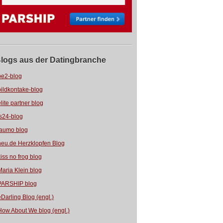
logs aus der Datingbranche
be2-blog
bildkontake-blog
elite partner blog
fs24-blog
jaumo blog
neu.de Herzklopfen Blog
kiss no frog blog
Maria Klein blog
PARSHIP blog
eDarling Blog (engl.)
How About We blog (engl.)