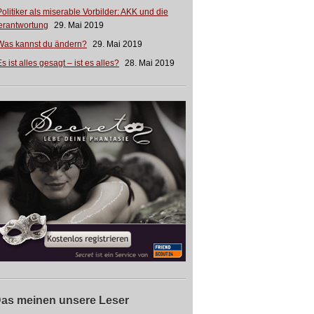
Politiker als miserable Vorbilder: AKK und die
erantwortung
29. Mai 2019
Was kannst du ändern?
29. Mai 2019
s ist alles gesagt – ist es alles?
28. Mai 2019
as meinen unsere Leser