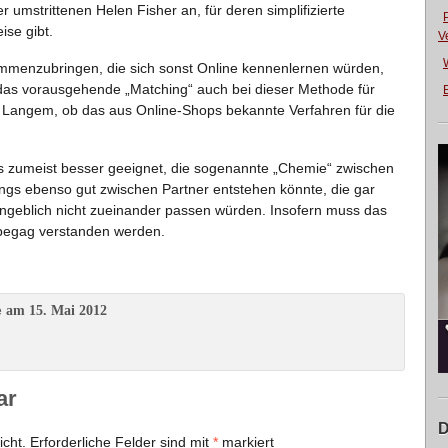
 umstrittenen Helen Fisher an, für deren simplifizierte
ise gibt.
V
ammenzubringen, die sich sonst Online kennenlernen würden,
 das vorausgehende „Matching“ auch bei dieser Methode für
E
in Langem, ob das aus Online-Shops bekannte Verfahren für die
ngs zumeist besser geeignet, die sogenannte „Chemie“ zwischen
dings ebenso gut zwischen Partner entstehen könnte, die gar
angeblich nicht zueinander passen würden. Insofern muss das
rbegag verstanden werden.
am 15. Mai 2012
e
ar
D
icht.
Erforderliche Felder sind mit
*
markiert