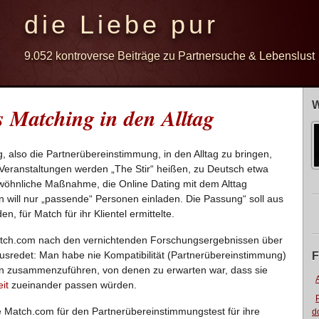
die Liebe pur
9.052 kontroverse Beiträge zu Partnersuche & Lebenslust
W
 Matching in den Alltag
 also die Partnerübereinstimmung, in den Alltag zu bringen,
eranstaltungen werden „The Stir“ heißen, zu Deutsch etwa
ewöhnliche Maßnahme, die Online Dating mit dem Alttag
n will nur „passende“ Personen einladen. Die Passung“ soll aus
, für Match für ihr Klientel ermittelte.
Match.com nach den vernichtenden Forschungsergebnissen über
rausredet: Man habe nie Kompatibilität (Partnerübereinstimmung)
F
n zusammenzuführen, von denen zu erwarten war, dass sie
it
zueinander passen würden.
ute Match.com für den Partnerübereinstimmungstest für ihre
d