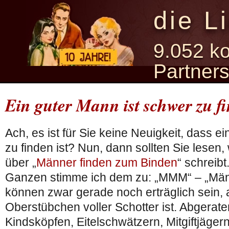
die L
9.052 ko
Partner
Ein guter Mann ist schwer zu 
Ach, es ist für Sie keine Neuigkeit, dass 
zu finden ist? Nun, dann sollten Sie lesen
über „
Männer finden zum Binden
“ schreib
Ganzen stimme ich dem zu: „MMM“ – „Män
können zwar gerade noch erträglich sein, 
Oberstübchen voller Schotter ist. Abgera
Kindsköpfen, Eitelschwätzern, Mitgiftjäge