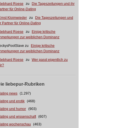
Gebhard Roese
zu
Die Tageszeitungen und ihr
artner für Online-Dating
Ernst Kloimwieder
zu
Die Tageszeitungen und
hr Partner für Online-Dating
Gebhard Roese
zu
Einige kritische
nmerkungen zur weiblichen Dominanz
eckysFootSlave
zu
Einige kritische
nmerkungen zur weiblichen Dominanz
Gebhard Roese
zu
Wer passt eigentlich zu
ir?
ie liebepur-Rubriken
dating news
(1.297)
dating und erotik
(468)
dating und humor
(903)
dating und wissenschaft
(607)
dating wochenschau
(463)