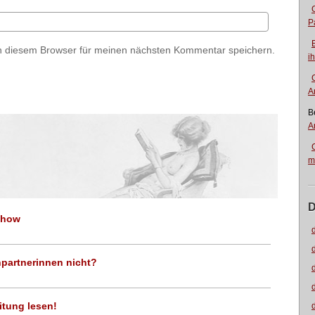
P
n diesem Browser für meinen nächsten Kommentar speichern.
i
A
B
A
m
D
Show
partnerinnen nicht?
itung lesen!