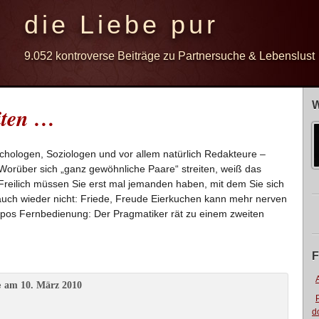
die Liebe pur
9.052 kontroverse Beiträge zu Partnersuche & Lebenslust
W
iten …
ychologen, Soziologen und vor allem natürlich Redakteure –
 Worüber sich „ganz gewöhnliche Paare“ streiten, weiß das
Freilich müssen Sie erst mal jemanden haben, mit dem Sie sich
 auch wieder nicht: Friede, Freude Eierkuchen kann mehr nerven
opos Fernbedienung: Der Pragmatiker rät zu einem zweiten
F
am 10. März 2010
e
d