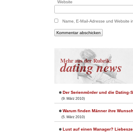
Website
Name, E-Mail-Adresse und Website i
Mehr aus der Rubrik:
dating news
Der Serienmörder und die Dating-
✽
(9. März 2010)
Warum finden Männer ihre Wunsch
✽
(5. März 2010)
Lust auf einen Manager? Liebesze
✽