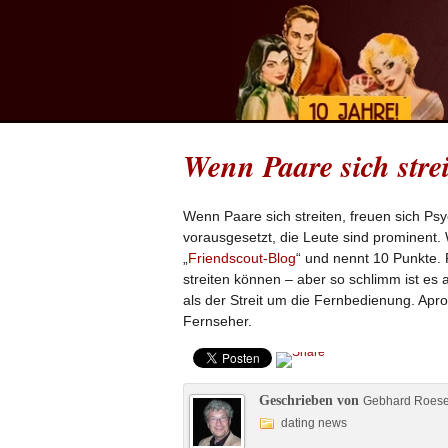
Wenn Paare sich stre
Wenn Paare sich streiten, freuen sich Ps
vorausgesetzt, die Leute sind prominent.
„
Friendscout-Blog
“ und nennt 10 Punkte. 
streiten können – aber so schlimm ist es
als der Streit um die Fernbedienung. Apr
Fernseher.
Geschrieben von
Gebhard Roes
dating news