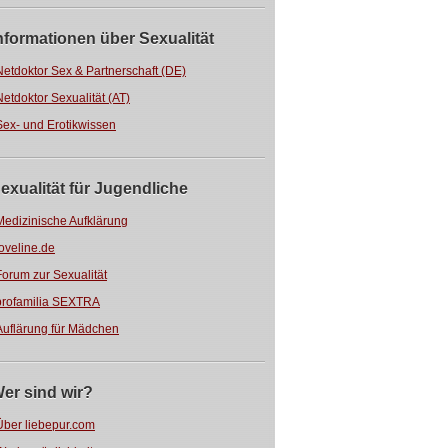
nformationen über Sexualität
Netdoktor Sex & Partnerschaft (DE)
Netdoktor Sexualität (AT)
Sex- und Erotikwissen
exualität für Jugendliche
Medizinische Aufklärung
loveline.de
Forum zur Sexualität
profamilia SEXTRA
Auflärung für Mädchen
er sind wir?
Über liebepur.com