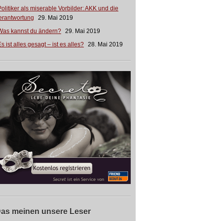
Politiker als miserable Vorbilder: AKK und die
erantwortung
29. Mai 2019
Was kannst du ändern?
29. Mai 2019
s ist alles gesagt – ist es alles?
28. Mai 2019
as meinen unsere Leser