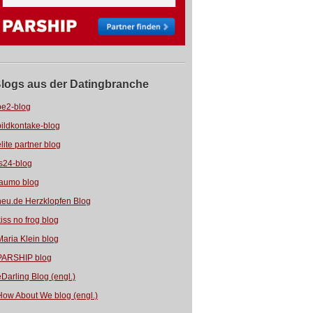
logs aus der Datingbranche
be2-blog
bildkontake-blog
elite partner blog
fs24-blog
jaumo blog
neu.de Herzklopfen Blog
kiss no frog blog
Maria Klein blog
PARSHIP blog
eDarling Blog (engl.)
How About We blog (engl.)