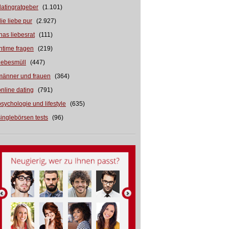
datingratgeber
(1.101)
die liebe pur
(2.927)
inas liebesrat
(111)
intime fragen
(219)
liebesmüll
(447)
männer und frauen
(364)
online dating
(791)
psychologie und lifestyle
(635)
singlebörsen tests
(96)