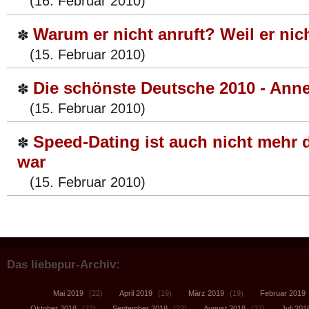
(16. Februar 2010)
Warum er nicht anruft? Weil er nicht
✽
(15. Februar 2010)
Die schönste Deutsche 2010 - Anne
✽
(15. Februar 2010)
Speed-Dating ist auch nicht mehr 
✽
war
(15. Februar 2010)
Das liebepur-Archiv:
Mai 2019
(22)
April 2019
(19)
März 2019
(19)
Februar 2019
Oktober 2018
(22)
September 2018
(22)
August 2018
(27)
Juli 201