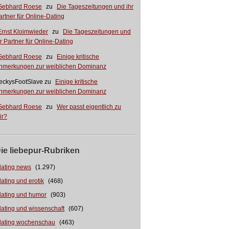
Gebhard Roese
zu
Die Tageszeitungen und ihr
artner für Online-Dating
Ernst Kloimwieder
zu
Die Tageszeitungen und
hr Partner für Online-Dating
Gebhard Roese
zu
Einige kritische
nmerkungen zur weiblichen Dominanz
eckysFootSlave
zu
Einige kritische
nmerkungen zur weiblichen Dominanz
Gebhard Roese
zu
Wer passt eigentlich zu
ir?
ie liebepur-Rubriken
dating news
(1.297)
dating und erotik
(468)
dating und humor
(903)
dating und wissenschaft
(607)
dating wochenschau
(463)