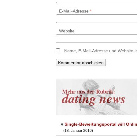
E-Mail-Adresse
*
Website
Name, E-Mail-Adresse und Website i
Mehr aus der Rubrik:
dating news
Single-Bewertungsportal will Onli
✽
(18. Januar 2010)