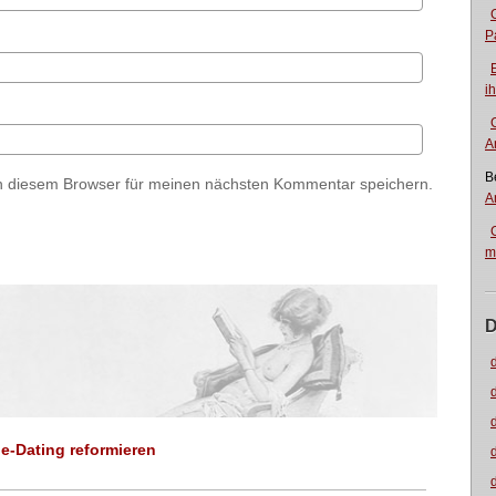
P
i
A
B
n diesem Browser für meinen nächsten Kommentar speichern.
A
m
D
ne-Dating reformieren