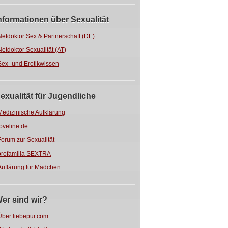
nformationen über Sexualität
Netdoktor Sex & Partnerschaft (DE)
Netdoktor Sexualität (AT)
Sex- und Erotikwissen
exualität für Jugendliche
Medizinische Aufklärung
loveline.de
Forum zur Sexualität
profamilia SEXTRA
Auflärung für Mädchen
er sind wir?
Über liebepur.com