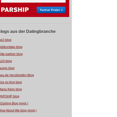
logs aus der Datingbranche
be2-blog
bildkontake-blog
elite partner blog
fs24-blog
jaumo blog
neu.de Herzklopfen Blog
kiss no frog blog
Maria Klein blog
PARSHIP blog
eDarling Blog (engl.)
How About We blog (engl.)