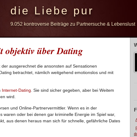
die Liebe pur
9.052 kontroverse Beiträge zu Partnersuche & Lebenslust
W
t objektiv über Dating
mit der ausgerechnet die ansonsten auf Sensationen
Dating betrachtet, nämlich weitgehend emotionslos und mit
m
Internet-Dating
. Sie sind sicher gegeben, aber bei Weitem
ben wird.
börsen und Online-Partnervermittler. Wenn es in der
F
ös waren oder bei denen gar kriminelle Energie im Spiel war,
t, aus denen heraus man sich für schnelle, gefährliche Dates
d