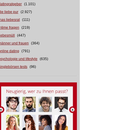
datingratgeber
(1.101)
die liebe pur
(2.927)
inas liebesrat
(111)
intime fragen
(219)
liebesmüll
(447)
männer und frauen
(364)
online dating
(791)
psychologie und lifestyle
(635)
singlebörsen tests
(96)