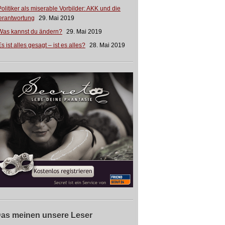
Politiker als miserable Vorbilder: AKK und die
erantwortung
29. Mai 2019
Was kannst du ändern?
29. Mai 2019
s ist alles gesagt – ist es alles?
28. Mai 2019
as meinen unsere Leser