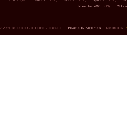
Juli 2007
(107)
Juni 2007
(139)
Mai 2007
(159)
April 2007
(136)
Mä
November 2006
(213)
Oktobe
© 2026 die Liebe pur. Alle Rechte vorbehalten. |
Powered by WordPress
| Designed by