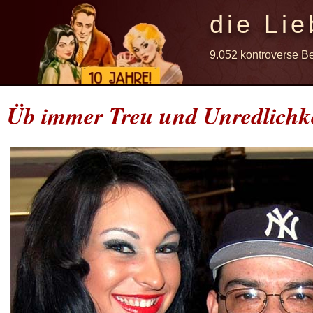
die Lie
9.052 kontroverse B
Üb immer Treu und Unredlichke