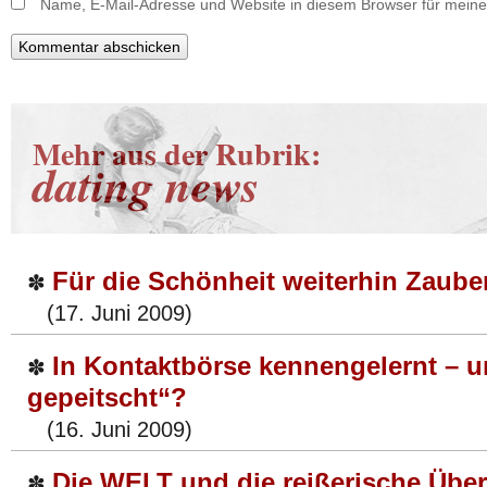
Name, E-Mail-Adresse und Website in diesem Browser für mein
Mehr aus der Rubrik:
dating news
Für die Schönheit weiterhin Zaube
✽
(17. Juni 2009)
In Kontaktbörse kennengelernt – 
✽
gepeitscht“?
(16. Juni 2009)
Die WELT und die reißerische Übers
✽