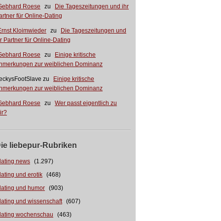
Gebhard Roese
zu
Die Tageszeitungen und ihr
artner für Online-Dating
Ernst Kloimwieder
zu
Die Tageszeitungen und
hr Partner für Online-Dating
Gebhard Roese
zu
Einige kritische
nmerkungen zur weiblichen Dominanz
eckysFootSlave
zu
Einige kritische
nmerkungen zur weiblichen Dominanz
Gebhard Roese
zu
Wer passt eigentlich zu
ir?
ie liebepur-Rubriken
dating news
(1.297)
dating und erotik
(468)
dating und humor
(903)
dating und wissenschaft
(607)
dating wochenschau
(463)