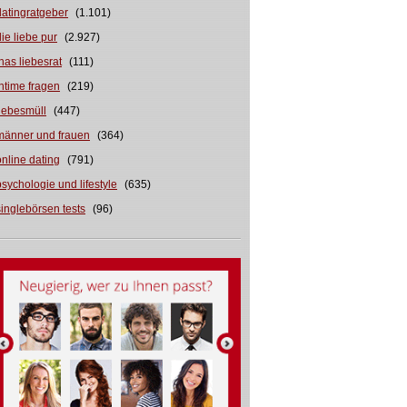
datingratgeber
(1.101)
die liebe pur
(2.927)
inas liebesrat
(111)
intime fragen
(219)
liebesmüll
(447)
männer und frauen
(364)
online dating
(791)
psychologie und lifestyle
(635)
singlebörsen tests
(96)