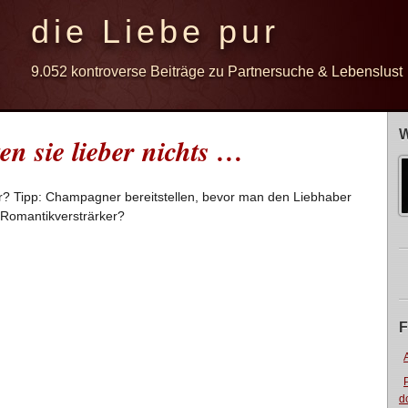
die Liebe pur
9.052 kontroverse Beiträge zu Partnersuche & Lebenslust
W
en sie lieber nichts …
hr? Tipp: Champagner bereitstellen, bevor man den Liebhaber
s Romantikversträrker?
F
d