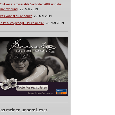
Politiker als miserable Vorbilder: AKK und die
erantwortung
29. Mai 2019
Was kannst du ändern?
29. Mai 2019
s ist alles gesagt – ist es alles?
28. Mai 2019
as meinen unsere Leser