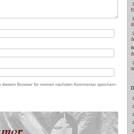
P
i
A
B
A
m
n diesem Browser für meinen nächsten Kommentar speichern.
D
umor