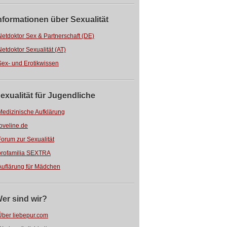
nformationen über Sexualität
Netdoktor Sex & Partnerschaft (DE)
Netdoktor Sexualität (AT)
Sex- und Erotikwissen
exualität für Jugendliche
Medizinische Aufklärung
loveline.de
Forum zur Sexualität
profamilia SEXTRA
Auflärung für Mädchen
er sind wir?
Über liebepur.com