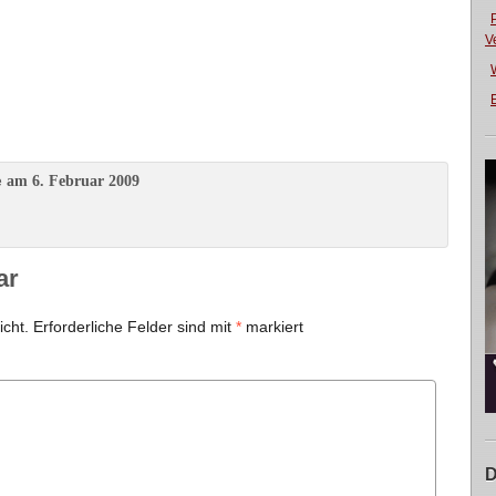
V
E
am 6. Februar 2009
e
ar
icht.
Erforderliche Felder sind mit
*
markiert
D