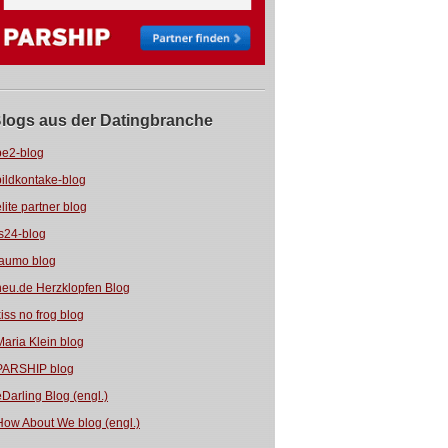
logs aus der Datingbranche
be2-blog
bildkontake-blog
elite partner blog
fs24-blog
jaumo blog
neu.de Herzklopfen Blog
kiss no frog blog
Maria Klein blog
PARSHIP blog
eDarling Blog (engl.)
How About We blog (engl.)