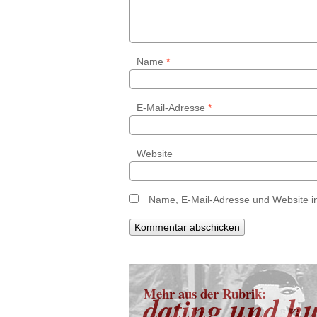
Name
*
E-Mail-Adresse
*
Website
Name, E-Mail-Adresse und Website i
Mehr aus der Rubrik:
dating und h