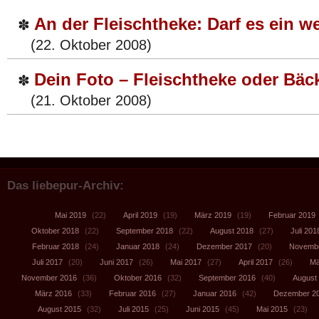
An der Fleischtheke: Darf es ein w
✽
(22. Oktober 2008)
Dein Foto – Fleischtheke oder Bäc
✽
(21. Oktober 2008)
Das liebepur-Archiv:
Mai 2019
(22)
April 2019
(19)
März 2019
(19)
Februar 2019
Oktober 2018
(22)
September 2018
(22)
August 2018
(27)
Juli 201
Februar 2018
(24)
Januar 2018
(24)
Dezember 2017
(20)
Novembe
Juli 2017
(20)
Juni 2017
(26)
Mai 2017
(27)
April 2017
(26)
Mä
November 2016
(36)
Oktober 2016
(32)
September 2016
(40)
August
März 2016
(33)
Februar 2016
(27)
Januar 2016
(42)
Dezember 2
August 2015
(32)
Juli 2015
(25)
Juni 2015
(45)
Mai 2015
(23)