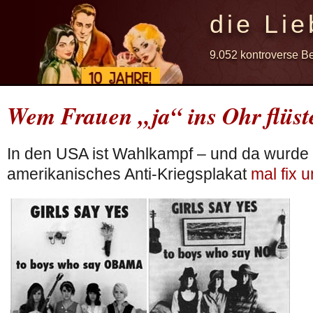
die Lie
9.052 kontroverse B
Wem Frauen „ja“ ins Ohr flüst
In den USA ist Wahlkampf – und da wurde
amerikanisches Anti-Kriegsplakat
mal fix 