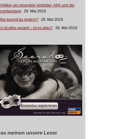
Politiker als miserable Vorbilder: AKK und die
erantwortung
29. Mai 2019
Was kannst du ändern?
29. Mai 2019
s ist alles gesagt – ist es alles?
28. Mai 2019
as meinen unsere Leser