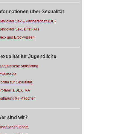
nformationen über Sexualität
Netdoktor Sex & Partnerschaft (DE)
Netdoktor Sexualität (AT)
Sex- und Erotikwissen
exualität für Jugendliche
Medizinische Aufklärung
loveline.de
Forum zur Sexualität
profamilia SEXTRA
Auflärung für Mädchen
er sind wir?
Über liebepur.com