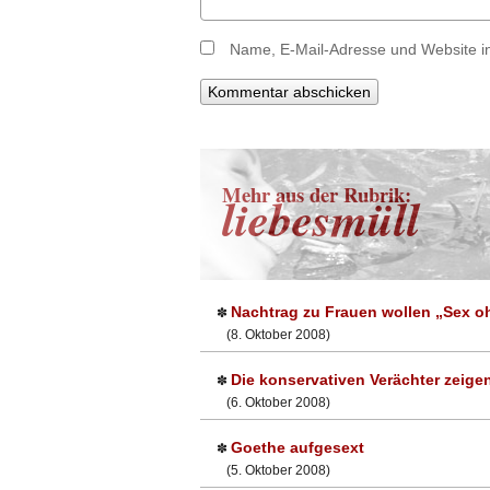
Name, E-Mail-Adresse und Website i
Mehr aus der Rubrik:
liebesmüll
Nachtrag zu Frauen wollen „Sex o
✽
(8. Oktober 2008)
Die konservativen Verächter zeige
✽
(6. Oktober 2008)
Goethe aufgesext
✽
(5. Oktober 2008)