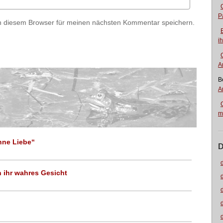
P
n diesem Browser für meinen nächsten Kommentar speichern.
i
A
B
A
m
hne Liebe“
D
n ihr wahres Gesicht