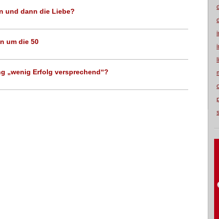
en und dann die Liebe?
n um die 50
g „wenig Erfolg versprechend“?