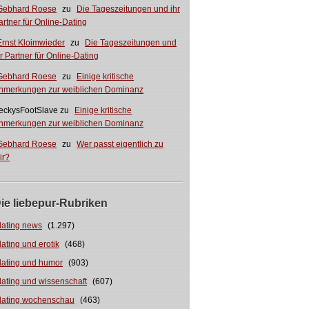
Gebhard Roese
zu
Die Tageszeitungen und ihr
artner für Online-Dating
Ernst Kloimwieder
zu
Die Tageszeitungen und
hr Partner für Online-Dating
Gebhard Roese
zu
Einige kritische
nmerkungen zur weiblichen Dominanz
eckysFootSlave
zu
Einige kritische
nmerkungen zur weiblichen Dominanz
Gebhard Roese
zu
Wer passt eigentlich zu
ir?
ie liebepur-Rubriken
dating news
(1.297)
dating und erotik
(468)
dating und humor
(903)
dating und wissenschaft
(607)
dating wochenschau
(463)