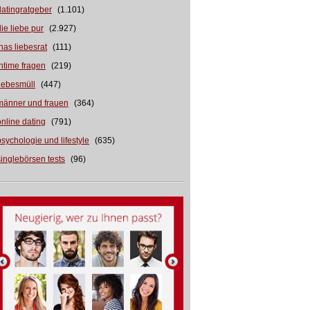
datingratgeber
(1.101)
die liebe pur
(2.927)
inas liebesrat
(111)
intime fragen
(219)
liebesmüll
(447)
männer und frauen
(364)
online dating
(791)
psychologie und lifestyle
(635)
singlebörsen tests
(96)