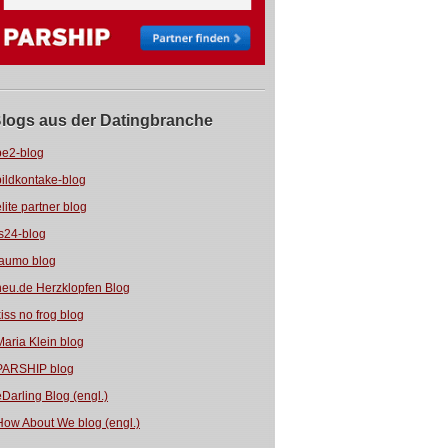
logs aus der Datingbranche
be2-blog
bildkontake-blog
elite partner blog
fs24-blog
jaumo blog
neu.de Herzklopfen Blog
kiss no frog blog
Maria Klein blog
PARSHIP blog
eDarling Blog (engl.)
How About We blog (engl.)