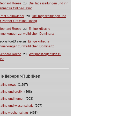
Gebhard Roese
zu
Die Tageszeitungen und ihr
artner für Online-Dating
Ernst Kloimwieder
zu
Die Tageszeitungen und
hr Partner für Online-Dating
Gebhard Roese
zu
Einige kritische
nmerkungen zur weiblichen Dominanz
eckysFootSlave
zu
Einige kritische
nmerkungen zur weiblichen Dominanz
Gebhard Roese
zu
Wer passt eigentlich zu
ir?
ie liebepur-Rubriken
dating news
(1.297)
dating und erotik
(468)
dating und humor
(903)
dating und wissenschaft
(607)
dating wochenschau
(463)