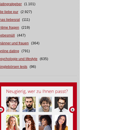
datingratgeber
(1.101)
die liebe pur
(2.927)
inas liebesrat
(111)
intime fragen
(219)
liebesmüll
(447)
männer und frauen
(364)
online dating
(791)
psychologie und lifestyle
(635)
singlebörsen tests
(96)