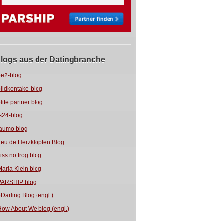
logs aus der Datingbranche
be2-blog
bildkontake-blog
elite partner blog
fs24-blog
jaumo blog
neu.de Herzklopfen Blog
kiss no frog blog
Maria Klein blog
PARSHIP blog
eDarling Blog (engl.)
How About We blog (engl.)