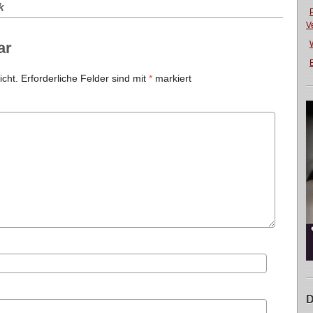
k
V
ar
E
icht.
Erforderliche Felder sind mit
*
markiert
D