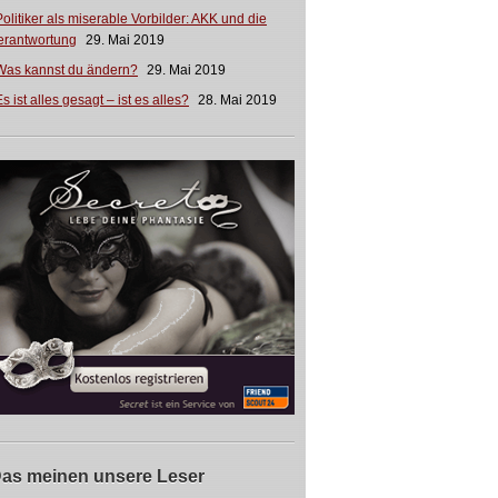
Politiker als miserable Vorbilder: AKK und die
erantwortung
29. Mai 2019
Was kannst du ändern?
29. Mai 2019
s ist alles gesagt – ist es alles?
28. Mai 2019
as meinen unsere Leser