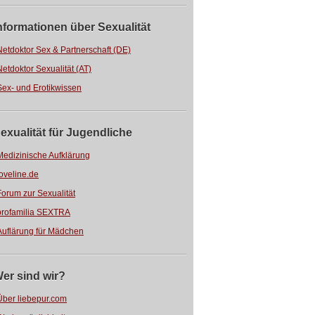
nformationen über Sexualität
Netdoktor Sex & Partnerschaft (DE)
Netdoktor Sexualität (AT)
Sex- und Erotikwissen
exualität für Jugendliche
Medizinische Aufklärung
loveline.de
Forum zur Sexualität
profamilia SEXTRA
Auflärung für Mädchen
er sind wir?
Über liebepur.com