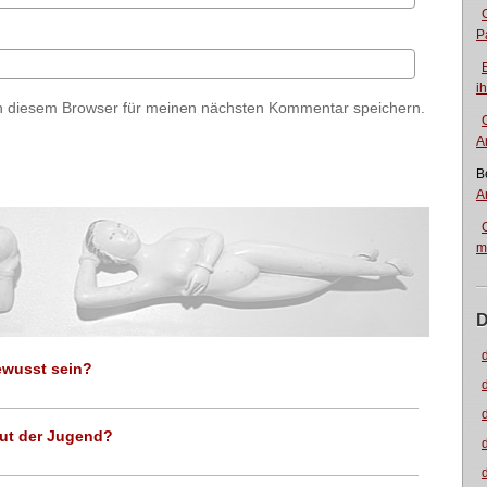
P
i
n diesem Browser für meinen nächsten Kommentar speichern.
A
B
A
m
D
ewusst sein?
aut der Jugend?