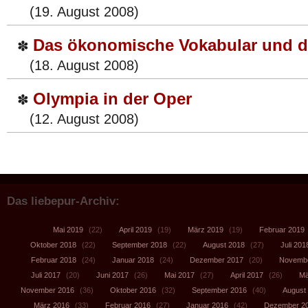
(19. August 2008)
Das ökonomische Vokabular und di
✽
(18. August 2008)
Olympia in der Oper
✽
(12. August 2008)
Das liebepur-Archiv:
Mai 2019
(22)
April 2019
(19)
März 2019
(19)
Februar 2019
Oktober 2018
(22)
September 2018
(22)
August 2018
(27)
Juli 201
Februar 2018
(24)
Januar 2018
(24)
Dezember 2017
(20)
Novembe
Juli 2017
(20)
Juni 2017
(26)
Mai 2017
(27)
April 2017
(26)
Mä
November 2016
(36)
Oktober 2016
(32)
September 2016
(40)
August
März 2016
(33)
Februar 2016
(27)
Januar 2016
(42)
Dezember 2