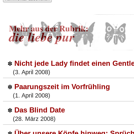
Mehr aus der Rubrik:
die liebe pur
Nicht jede Lady findet einen Gent
✽
(3. April 2008)
Paarungszeit im Vorfrühling
✽
(1. April 2008)
Das Blind Date
✽
(28. März 2008)
Über unsere Köpfe hinweg: Sprüc
✽