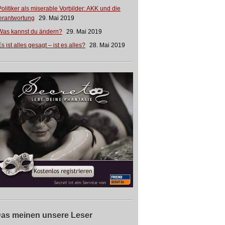
Politiker als miserable Vorbilder: AKK und die
erantwortung
29. Mai 2019
Was kannst du ändern?
29. Mai 2019
s ist alles gesagt – ist es alles?
28. Mai 2019
as meinen unsere Leser