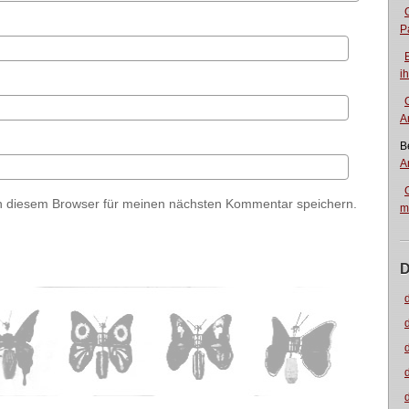
P
i
A
B
A
n diesem Browser für meinen nächsten Kommentar speichern.
m
D