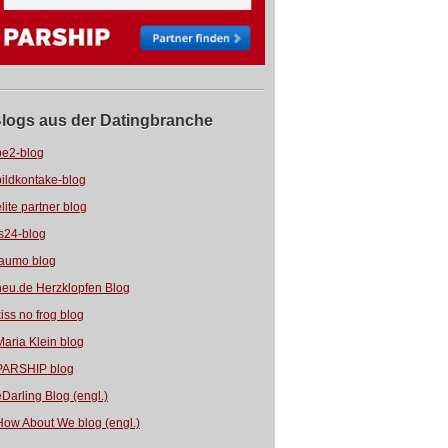
logs aus der Datingbranche
be2-blog
bildkontake-blog
elite partner blog
fs24-blog
jaumo blog
neu.de Herzklopfen Blog
kiss no frog blog
Maria Klein blog
PARSHIP blog
eDarling Blog (engl.)
How About We blog (engl.)