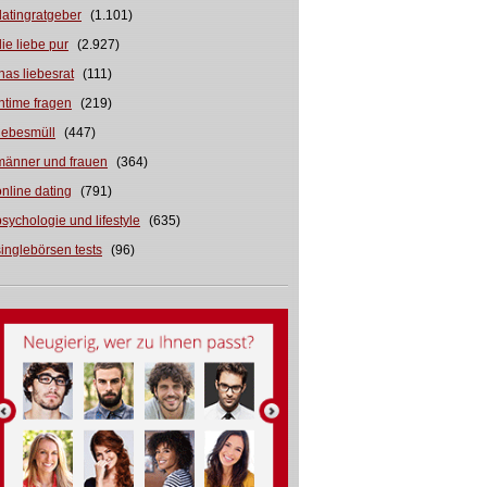
datingratgeber
(1.101)
die liebe pur
(2.927)
inas liebesrat
(111)
intime fragen
(219)
liebesmüll
(447)
männer und frauen
(364)
online dating
(791)
psychologie und lifestyle
(635)
singlebörsen tests
(96)