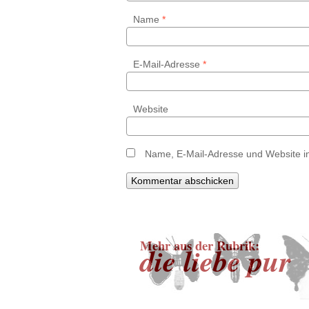
Name
*
E-Mail-Adresse
*
Website
Name, E-Mail-Adresse und Website i
Mehr aus der Rubrik:
die liebe pur