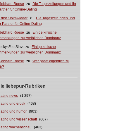
Gebhard Roese
zu
Die Tageszeitungen und ihr
artner für Online-Dating
Ernst Kloimwieder
zu
Die Tageszeitungen und
hr Partner für Online-Dating
Gebhard Roese
zu
Einige kritische
nmerkungen zur weiblichen Dominanz
eckysFootSlave
zu
Einige kritische
nmerkungen zur weiblichen Dominanz
Gebhard Roese
zu
Wer passt eigentlich zu
ir?
ie liebepur-Rubriken
dating news
(1.297)
dating und erotik
(468)
dating und humor
(903)
dating und wissenschaft
(607)
dating wochenschau
(463)