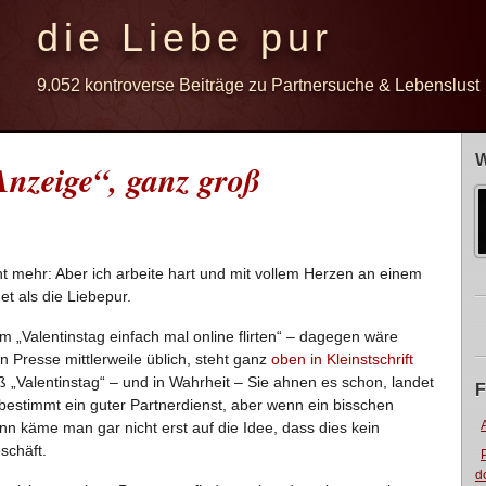
die Liebe pur
9.052 kontroverse Beiträge zu Partnersuche & Lebenslust
W
Anzeige“, ganz groß
ht mehr: Aber ich arbeite hart und mit vollem Herzen an einem
et als die Liebepur.
 „Valentinstag einfach mal online flirten“ – dagegen wäre
 Presse mittlerweile üblich, steht ganz
oben in Kleinstschrift
oß „Valentinstag“ – und in Wahrheit – Sie ahnen es schon, landet
F
bestimmt ein guter Partnerdienst, aber wenn ein bisschen
n käme man gar nicht erst auf die Idee, dass dies kein
schäft.
d