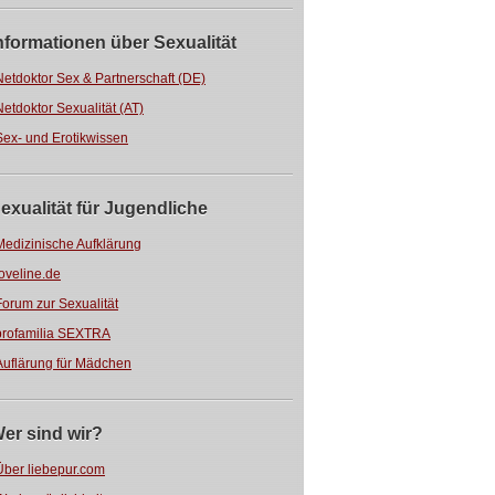
nformationen über Sexualität
Netdoktor Sex & Partnerschaft (DE)
Netdoktor Sexualität (AT)
Sex- und Erotikwissen
exualität für Jugendliche
Medizinische Aufklärung
loveline.de
Forum zur Sexualität
profamilia SEXTRA
Auflärung für Mädchen
er sind wir?
Über liebepur.com