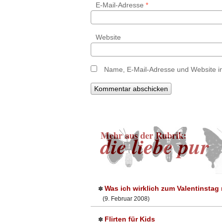
E-Mail-Adresse
*
Website
Name, E-Mail-Adresse und Website i
Mehr aus der Rubrik:
die liebe pur
Was ich wirklich zum Valentinstag
✽
(9. Februar 2008)
Flirten für Kids
✽