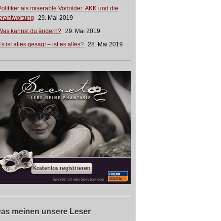
Politiker als miserable Vorbilder: AKK und die
erantwortung
29. Mai 2019
Was kannst du ändern?
29. Mai 2019
s ist alles gesagt – ist es alles?
28. Mai 2019
as meinen unsere Leser