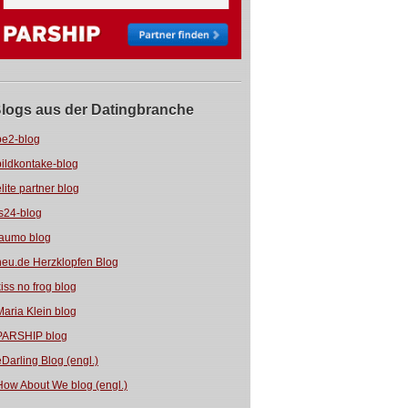
logs aus der Datingbranche
be2-blog
bildkontake-blog
elite partner blog
fs24-blog
jaumo blog
neu.de Herzklopfen Blog
kiss no frog blog
Maria Klein blog
PARSHIP blog
eDarling Blog (engl.)
How About We blog (engl.)