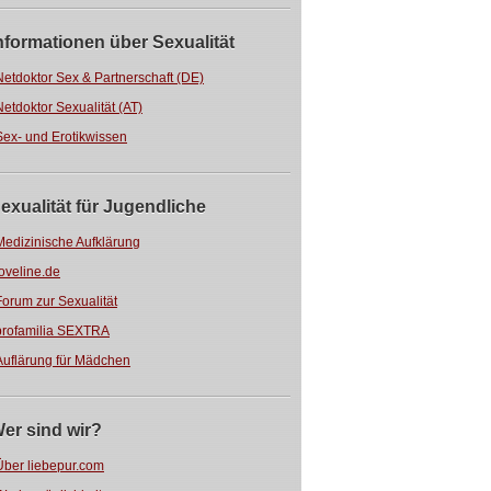
nformationen über Sexualität
Netdoktor Sex & Partnerschaft (DE)
Netdoktor Sexualität (AT)
Sex- und Erotikwissen
exualität für Jugendliche
Medizinische Aufklärung
loveline.de
Forum zur Sexualität
profamilia SEXTRA
Auflärung für Mädchen
er sind wir?
Über liebepur.com