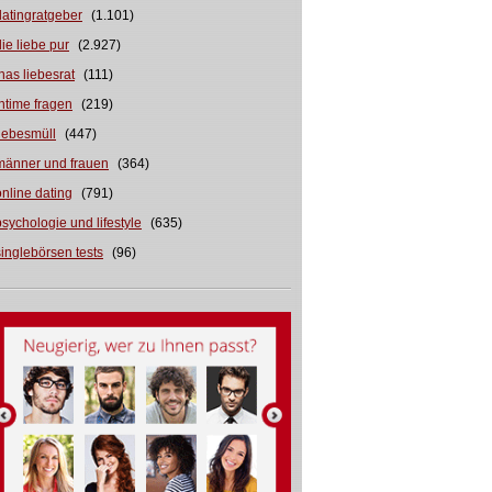
datingratgeber
(1.101)
die liebe pur
(2.927)
inas liebesrat
(111)
intime fragen
(219)
liebesmüll
(447)
männer und frauen
(364)
online dating
(791)
psychologie und lifestyle
(635)
singlebörsen tests
(96)