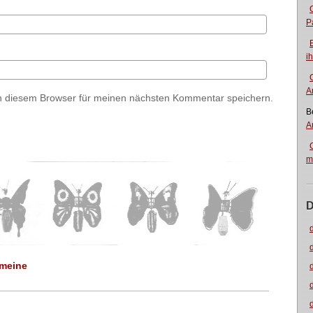
P
i
A
n diesem Browser für meinen nächsten Kommentar speichern.
B
A
m
D
 meine