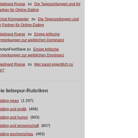
Gebhard Roese
zu
Die Tageszeitungen und ihr
artner für Online-Dating
Ernst Kloimwieder
zu
Die Tageszeitungen und
hr Partner für Online-Dating
Gebhard Roese
zu
Einige kritische
nmerkungen zur weiblichen Dominanz
eckysFootSlave
zu
Einige kritische
nmerkungen zur weiblichen Dominanz
Gebhard Roese
zu
Wer passt eigentlich zu
ir?
ie liebepur-Rubriken
dating news
(1.297)
dating und erotik
(468)
dating und humor
(903)
dating und wissenschaft
(607)
dating wochenschau
(463)