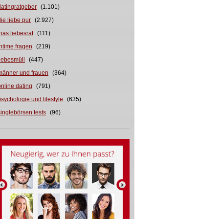
datingratgeber
(1.101)
die liebe pur
(2.927)
inas liebesrat
(111)
intime fragen
(219)
liebesmüll
(447)
männer und frauen
(364)
online dating
(791)
psychologie und lifestyle
(635)
singlebörsen tests
(96)