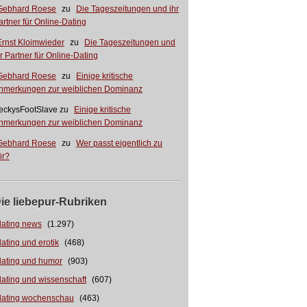
Gebhard Roese
zu
Die Tageszeitungen und ihr
artner für Online-Dating
Ernst Kloimwieder
zu
Die Tageszeitungen und
hr Partner für Online-Dating
Gebhard Roese
zu
Einige kritische
nmerkungen zur weiblichen Dominanz
eckysFootSlave
zu
Einige kritische
nmerkungen zur weiblichen Dominanz
Gebhard Roese
zu
Wer passt eigentlich zu
ir?
ie liebepur-Rubriken
dating news
(1.297)
dating und erotik
(468)
dating und humor
(903)
dating und wissenschaft
(607)
dating wochenschau
(463)