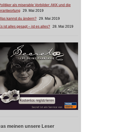
Politiker als miserable Vorbilder: AKK und die
erantwortung
29. Mai 2019
Was kannst du ändern?
29. Mai 2019
s ist alles gesagt – ist es alles?
28. Mai 2019
as meinen unsere Leser