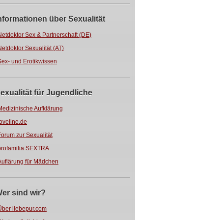
nformationen über Sexualität
Netdoktor Sex & Partnerschaft (DE)
Netdoktor Sexualität (AT)
Sex- und Erotikwissen
exualität für Jugendliche
Medizinische Aufklärung
loveline.de
Forum zur Sexualität
profamilia SEXTRA
Auflärung für Mädchen
er sind wir?
Über liebepur.com