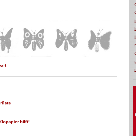
art
Brüste
lopapier hilft!