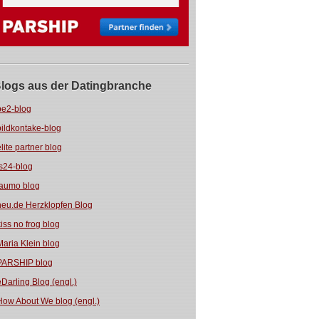
logs aus der Datingbranche
be2-blog
bildkontake-blog
elite partner blog
fs24-blog
jaumo blog
neu.de Herzklopfen Blog
kiss no frog blog
Maria Klein blog
PARSHIP blog
eDarling Blog (engl.)
How About We blog (engl.)