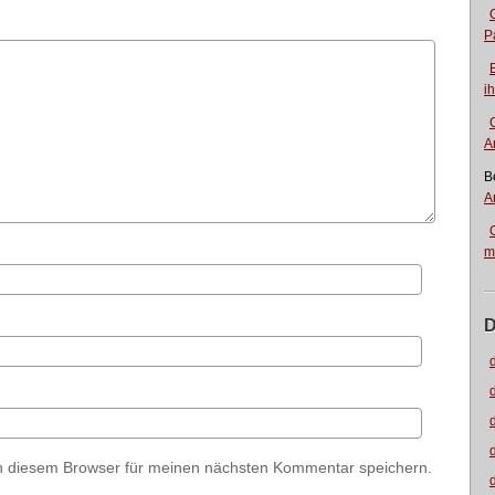
P
i
A
B
A
m
D
n diesem Browser für meinen nächsten Kommentar speichern.