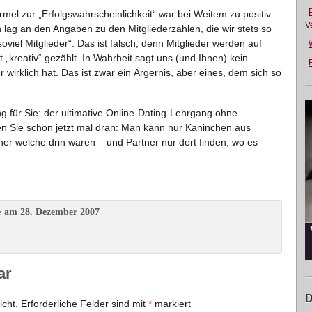
mel zur „Erfolgswahrscheinlichkeit“ war bei Weitem zu positiv –
V
 lag an den Angaben zu den Mitgliederzahlen, die wir stets so
soviel Mitglieder“. Das ist falsch, denn Mitglieder werden auf
 „kreativ“ gezählt. In Wahrheit sagt uns (und Ihnen) kein
E
er wirklich hat. Das ist zwar ein Ärgernis, aber eines, dem sich so
 für Sie: der ultimative Online-Dating-Lehrgang ohne
 Sie schon jetzt mal dran: Man kann nur Kaninchen aus
her welche drin waren – und Partner nur dort finden, wo es
am 28. Dezember 2007
e
ar
D
icht.
Erforderliche Felder sind mit
*
markiert