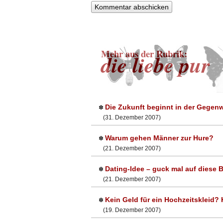
Mehr aus der Rubrik:
die liebe pur
Die Zukunft beginnt in der Gegenw
✽
(31. Dezember 2007)
Warum gehen Männer zur Hure?
✽
(21. Dezember 2007)
Dating-Idee – guck mal auf diese 
✽
(21. Dezember 2007)
Kein Geld für ein Hochzeitskleid? K
✽
(19. Dezember 2007)