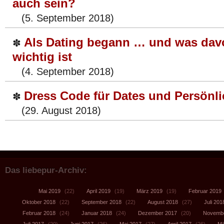
auch sein?
(5. September 2018)
Als Dating begann … und was dav
✽
wichtig ist
(4. September 2018)
Dress Code für Dates und Persönli
✽
(29. August 2018)
Das liebepur-Archiv:
Mai 2019
(22)
April 2019
(19)
März 2019
(19)
Februar 2019
Oktober 2018
(22)
September 2018
(22)
August 2018
(27)
Juli 201
Februar 2018
(24)
Januar 2018
(24)
Dezember 2017
(20)
Novembe