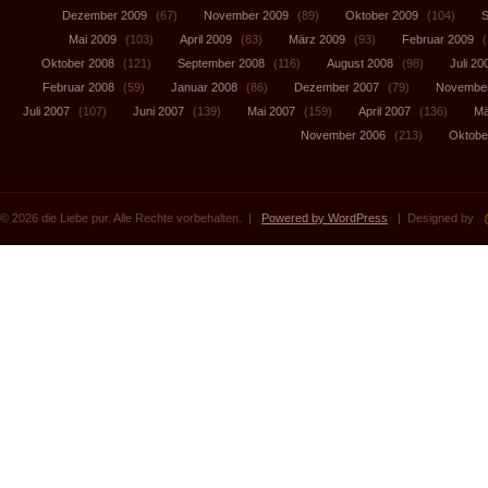
Dezember 2009
(67)
November 2009
(89)
Oktober 2009
(104)
S
Mai 2009
(103)
April 2009
(83)
März 2009
(93)
Februar 2009
(
Oktober 2008
(121)
September 2008
(116)
August 2008
(98)
Juli 20
Februar 2008
(59)
Januar 2008
(86)
Dezember 2007
(79)
November
Juli 2007
(107)
Juni 2007
(139)
Mai 2007
(159)
April 2007
(136)
Mä
November 2006
(213)
Oktobe
© 2026 die Liebe pur. Alle Rechte vorbehalten. |
Powered by WordPress
| Designed by