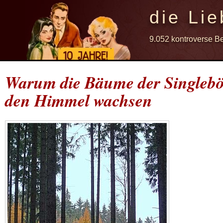
die Lie
9.052 kontroverse B
Warum die Bäume der Singlebör
den Himmel wachsen