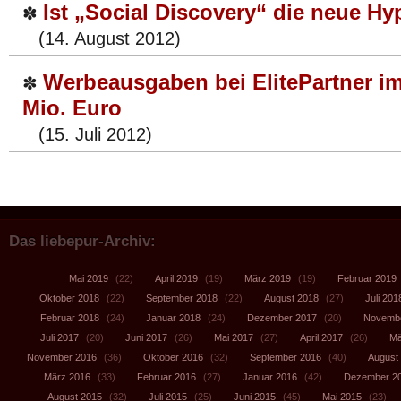
Ist „Social Discovery“ die neue H
✽
(14. August 2012)
Werbeausgaben bei ElitePartner im
✽
Mio. Euro
(15. Juli 2012)
Das liebepur-Archiv:
Mai 2019
(22)
April 2019
(19)
März 2019
(19)
Februar 2019
Oktober 2018
(22)
September 2018
(22)
August 2018
(27)
Juli 201
Februar 2018
(24)
Januar 2018
(24)
Dezember 2017
(20)
Novembe
Juli 2017
(20)
Juni 2017
(26)
Mai 2017
(27)
April 2017
(26)
Mä
November 2016
(36)
Oktober 2016
(32)
September 2016
(40)
August
März 2016
(33)
Februar 2016
(27)
Januar 2016
(42)
Dezember 2
August 2015
(32)
Juli 2015
(25)
Juni 2015
(45)
Mai 2015
(23)