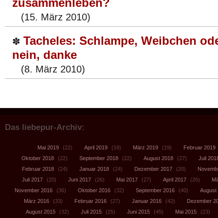
zusammenleben?
(15. März 2010)
Tacheles: Schlampe, Weibchen ode
✽
nein, danke
(8. März 2010)
Das liebepur-Archiv:
Mai 2019
(22)
April 2019
(19)
März 2019
(19)
Februar 2019
Oktober 2018
(22)
September 2018
(22)
August 2018
(27)
Juli 201
Februar 2018
(24)
Januar 2018
(24)
Dezember 2017
(20)
Novembe
Juli 2017
(20)
Juni 2017
(26)
Mai 2017
(27)
April 2017
(26)
Mä
November 2016
(36)
Oktober 2016
(32)
September 2016
(40)
August
März 2016
(33)
Februar 2016
(27)
Januar 2016
(42)
Dezember 2
August 2015
(32)
Juli 2015
(25)
Juni 2015
(45)
Mai 2015
(23)