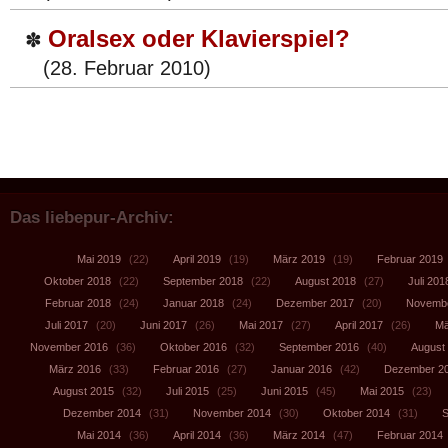
Oralsex oder Klavierspiel?
✽
(28. Februar 2010)
Das liebepur-Archiv:
Mai 2019
(22)
April 2019
(19)
März 2019
(19)
Februar 2019
Oktober 2018
(22)
September 2018
(22)
August 2018
(27)
Juli 201
Februar 2018
(24)
Januar 2018
(24)
Dezember 2017
(20)
Novembe
Juli 2017
(20)
Juni 2017
(26)
Mai 2017
(27)
April 2017
(26)
Mä
November 2016
(36)
Oktober 2016
(32)
September 2016
(40)
August
März 2016
(33)
Februar 2016
(27)
Januar 2016
(42)
Dezember 2
August 2015
(32)
Juli 2015
(25)
Juni 2015
(45)
Mai 2015
(23)
Dezember 2014
(31)
November 2014
(30)
Oktober 2014
(31)
S
Mai 2014
(36)
April 2014
(36)
März 2014
(47)
Februar 2014