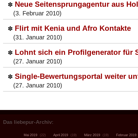
Neue Seitensprungagentur aus Ho
✽
(3. Februar 2010)
Flirt mit Kenia und Afro Kontakte
✽
(31. Januar 2010)
Lohnt sich ein Profilgenerator für
✽
(27. Januar 2010)
Single-Bewertungsportal weiter u
✽
(27. Januar 2010)
Das liebepur-Archiv:
Mai 2019
(22)
April 2019
(19)
März 2019
(19)
Februar 2019